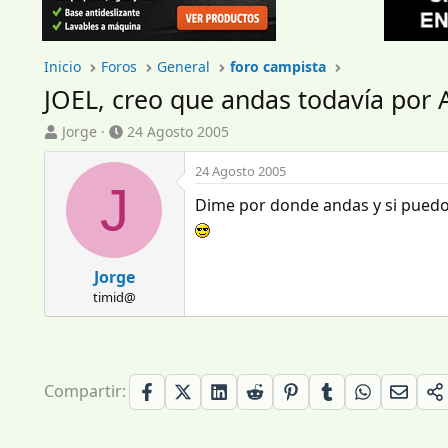
Inicio
Foros
General
foro campista
JOEL, creo que andas todavía por 
I
F
Jorge
24 Agosto 2005
n
e
i
c
24 Agosto 2005
J
c
h
Dime por donde andas y si puedo 
i
a
a
d
d
e
o
i
Jorge
r
n
timid@
d
i
e
c
l
i
t
o
e
Compartir:
m
a