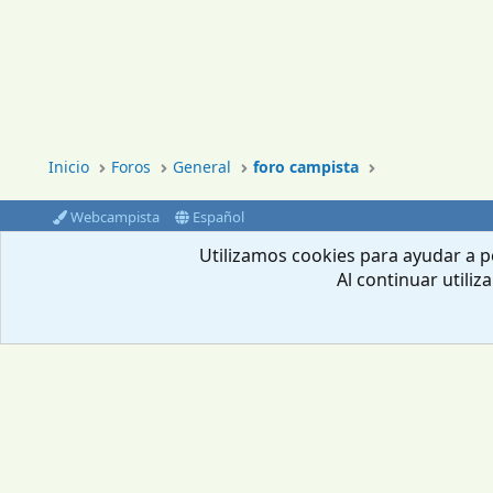
Inicio
Foros
General
foro campista
Webcampista
Español
®
Community platform by XenForo
© 2010-2024 XenForo Ltd.
Utilizamos cookies para ayudar a pe
Al continuar utiliz
Envíanos un email
Aviso Legal
Política de privacidad