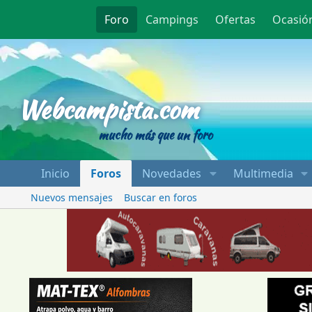
Foro
Campings
Ofertas
Ocasió
Webcampista
Webcampista.com
mucho más que un foro
Inicio
Foros
Novedades
Multimedia
Nuevos mensajes
Buscar en foros