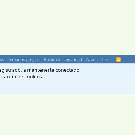
os
Términos y reglas
Política de privacidad
Ayuda
Inicio
R
S
S
 registrado, a mantenerte conectado.
lización de cookies.
© 2004-2026 Webcampista.com
Menú profesionales
Política de cookies