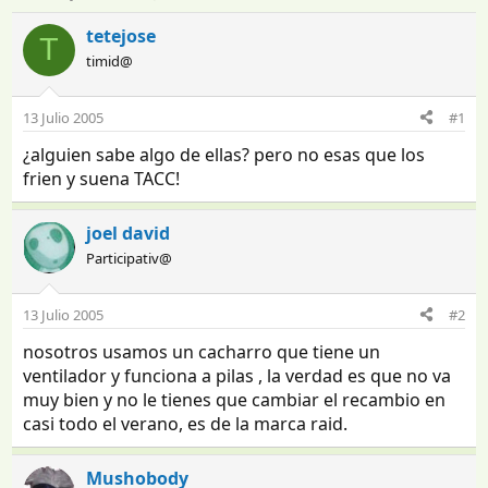
n
e
i
c
tetejose
T
c
h
timid@
i
a
a
d
d
e
13 Julio 2005
#1
o
i
¿alguien sabe algo de ellas? pero no esas que los
r
n
d
i
frien y suena TACC!
e
c
l
i
joel david
t
o
e
Participativ@
m
a
13 Julio 2005
#2
nosotros usamos un cacharro que tiene un
ventilador y funciona a pilas , la verdad es que no va
muy bien y no le tienes que cambiar el recambio en
casi todo el verano, es de la marca raid.
Mushobody