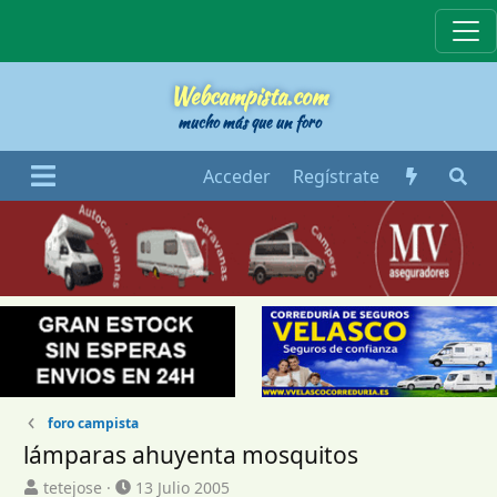
Webcampista
Webcampista.com
mucho más que un foro
Acceder
Regístrate
foro campista
lámparas ahuyenta mosquitos
I
F
tetejose
13 Julio 2005