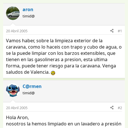
n
e
i
c
aron
c
h
timid@
i
a
a
d
d
e
20 Abril 2005
#1
o
i
Vamos haber, sobre la limpieza exterior de la
r
n
d
i
caravana, como lo haceis con trapo y cubo de agua, o
e
c
se la puede limpiar con los barzos extensibles, que
l
i
tienen en las gasolineras a presion, esta ultima
t
o
forma, puede tener riesgo para la caravana. Venga
e
saludos de Valencia.
m
a
C@rmen
timid@
20 Abril 2005
#2
Hola Aron,
nosotros la hemos limpiado en un lavadero a presión