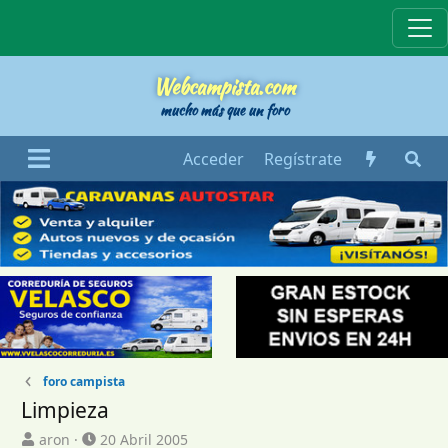
Webcampista
Webcampista.com
mucho más que un foro
Acceder
Regístrate
foro campista
Limpieza
I
F
aron
20 Abril 2005