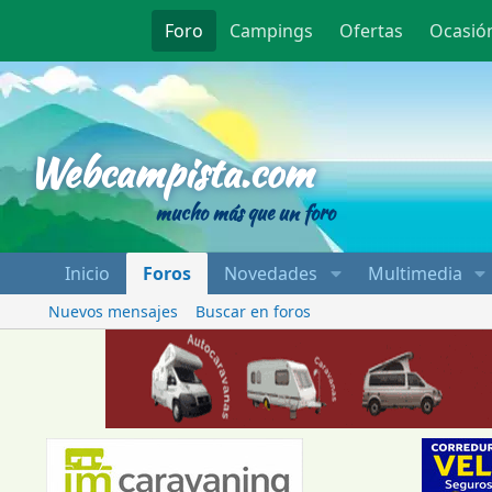
Foro
Campings
Ofertas
Ocasió
Webcampista
Webcampista.com
mucho más que un foro
Inicio
Foros
Novedades
Multimedia
Nuevos mensajes
Buscar en foros