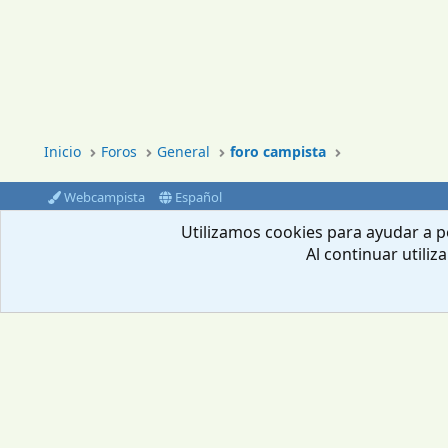
Inicio
Foros
General
foro campista
Webcampista
Español
®
Community platform by XenForo
© 2010-2024 XenForo Ltd.
Utilizamos cookies para ayudar a pe
Al continuar utiliz
Envíanos un email
Aviso Legal
Política de privacidad