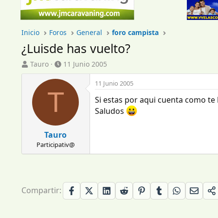
Inicio
Foros
General
foro campista
¿Luisde has vuelto?
I
F
Tauro
11 Junio 2005
n
e
i
c
11 Junio 2005
T
c
h
Si estas por aqui cuenta como te 
i
a
a
d
Saludos
d
e
o
i
Tauro
r
n
Participativ@
d
i
e
c
l
i
t
o
e
Compartir:
m
a