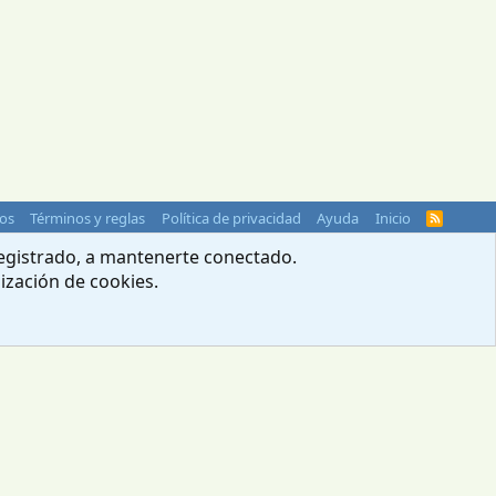
os
Términos y reglas
Política de privacidad
Ayuda
Inicio
R
S
S
 registrado, a mantenerte conectado.
lización de cookies.
© 2004-2026 Webcampista.com
Menú profesionales
Política de cookies