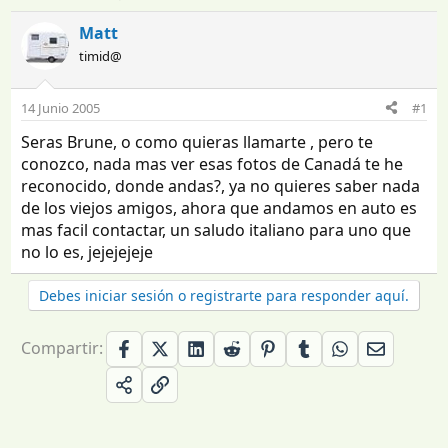
n
e
i
c
Matt
c
h
timid@
i
a
a
d
d
e
14 Junio 2005
#1
o
i
Seras Brune, o como quieras llamarte , pero te
r
n
d
i
conozco, nada mas ver esas fotos de Canadá te he
e
c
reconocido, donde andas?, ya no quieres saber nada
l
i
de los viejos amigos, ahora que andamos en auto es
t
o
mas facil contactar, un saludo italiano para uno que
e
no lo es, jejejejeje
m
a
Debes iniciar sesión o registrarte para responder aquí.
Compartir: