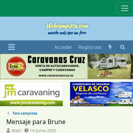
Webcampista
Webcampista.com
mucho más que un foro
Acceder
Regístrate
foro campista
Mensaje para Brune
I
F
Matt
14 Junio 2005