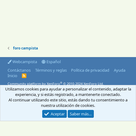
foro campista
Webcampista
Español
Contáctanos
Términos y reglas
Política de privacidad
Ayuda
Inicio
R
S
®
Community platform by XenForo
© 2010-2024 XenForo Ltd.
S
Utilizamos cookies para ayudar a personalizar el contenido, adaptar la
© 2004-2026 Webcampista.com
experiencia, y si estás registrado, a mantenerte conectado.
Al continuar utilizando este sitio, estás dando tu consentimiento a
Envíanos un email
Menú profesionales
nuestra utilización de cookies.
Aviso Legal
Política de cookies
Política de privacidad
Aceptar
Saber más…