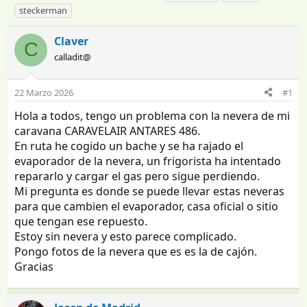
n
e
t
steckerman
i
c
i
c
h
q
Claver
C
i
a
u
calladit@
a
d
e
d
e
t
o
i
a
22 Marzo 2026
#1
r
n
s
d
i
Hola a todos, tengo un problema con la nevera de mi
e
c
caravana CARAVELAIR ANTARES 486.
l
i
En ruta he cogido un bache y se ha rajado el
t
o
evaporador de la nevera, un frigorista ha intentado
e
repararlo y cargar el gas pero sigue perdiendo.
m
a
Mi pregunta es donde se puede llevar estas neveras
para que cambien el evaporador, casa oficial o sitio
que tengan ese repuesto.
Estoy sin nevera y esto parece complicado.
Pongo fotos de la nevera que es es la de cajón.
Gracias