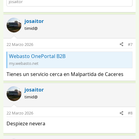
josaitor
josaitor
timid@
22 Marzo 2026
#7
Webasto OnePortal B2B
my.webasto.net
Tienes un servicio cerca en Malpartida de Caceres
josaitor
timid@
22 Marzo 2026
#8
Despieze nevera