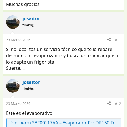
Muchas gracias
josaitor
timid@
23 Marzo 2026
#11
Si no localizas un servicio técnico que te lo repare
desmonta el evaporizador y busca uno similar que te
lo adapte un frigorista .
Suerte....
josaitor
timid@
23 Marzo 2026
#12
Este es el evaporativo
Isotherm SBF00117AA – Evaporator for DR150 Trigano Drawer Refrigerator