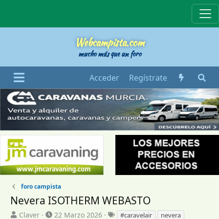
Webcampista
Webcampista.com
mucho más que un foro
Acceder
Regístrate
foro campista
Nevera ISOTHERM WEBASTO
I
F
E
Claver
22 Marzo 2026
#caravelair
nevera