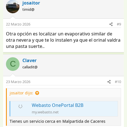
josaitor
timid@
22 Marzo 2026
#9
Otra opción es localizar un evaporativo similar de
otra nevera y que te lo instalen ya que el orinal valdra
una pasta suerte..
Claver
C
calladit@
23 Marzo 2026
#10
josaitor dijo:
Webasto OnePortal B2B
my.webasto.net
Tienes un servicio cerca en Malpartida de Caceres