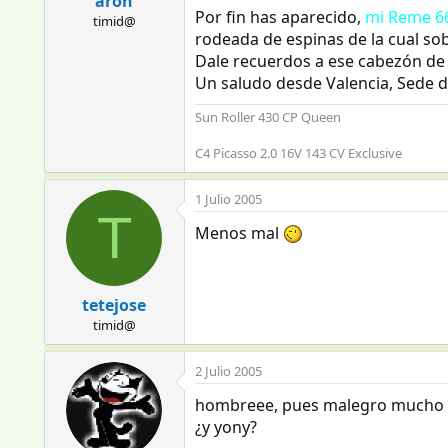
aron
Por fin has aparecido,
mi Reme 6
timid@
rodeada de espinas de la cual so
Dale recuerdos a ese cabezón de 
Un saludo desde Valencia, Sede 
Sun Roller 430 CP Queen
C4 Picasso 2.0 16V 143 CV Exclusive
1 Julio 2005
T
Menos mal
tetejose
timid@
2 Julio 2005
hombreee, pues malegro mucho de
¿y yony?