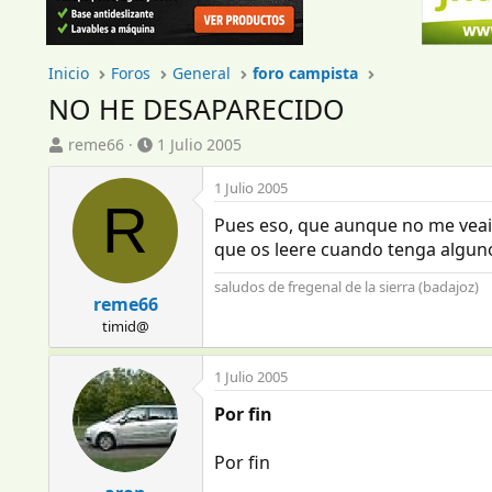
Inicio
Foros
General
foro campista
NO HE DESAPARECIDO
I
F
reme66
1 Julio 2005
n
e
i
c
1 Julio 2005
R
c
h
Pues eso, que aunque no me veais
i
a
a
d
que os leere cuando tenga alguno
d
e
saludos de fregenal de la sierra (badajoz)
o
i
reme66
r
n
timid@
d
i
e
c
l
i
1 Julio 2005
t
o
Por fin
e
m
a
Por fin