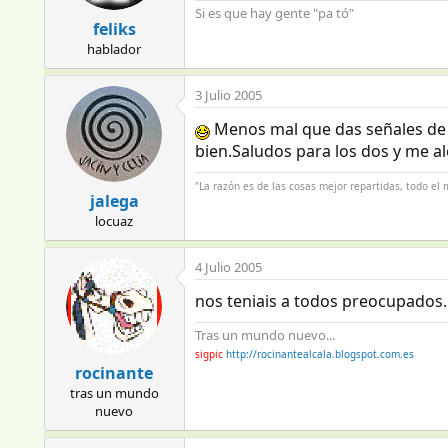
Si es que hay gente "pa tó"
feliks
hablador
3 Julio 2005
Menos mal que das señales de 
bien.Saludos para los dos y me al
"La razón es de las cosas mejor repartidas, todo e
jalega
locuaz
4 Julio 2005
nos teniais a todos preocupados.
Tras un mundo nuevo...
sigpic
http://rocinantealcala.blogspot.com.es
rocinante
tras un mundo
nuevo