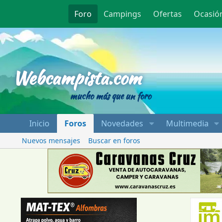
Foro
Campings
Ofertas
Ocasió
Webcampista
Webcampista.com
mucho más que un foro
Inicio
Foros
Novedades
Multimedia
Nuevos mensajes
Buscar en foros