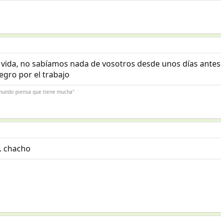
vida, no sabíamos nada de vosotros desde unos días antes
egro por el trabajo
l mundo piensa que tiene mucha"
. chacho