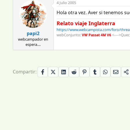
4 Julio 2005
Hola otra vez. Aver si tenemos s
Relato viaje Inglaterra
https://www.webcampista.com/foro/threads
papi2
webConjunto:
<---->Quec
VW Passat 4M V6
webcampador en
espera....
Compartir: