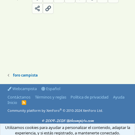
foro campista
Webcampista
Español
Contáctanos
Términos y reglas
Política de privacidad
Ayuda
Inicio
R
S
®
Community platform by XenForo
© 2010-2024 XenForo Ltd.
S
© 2004-2026 Webcampista.com
Utilizamos cookies para ayudar a personalizar el contenido, adaptar la
Envíanos un email
Menú profesionales
experiencia, y si estás registrado, a mantenerte conectado.
Aviso Legal
Política de cookies