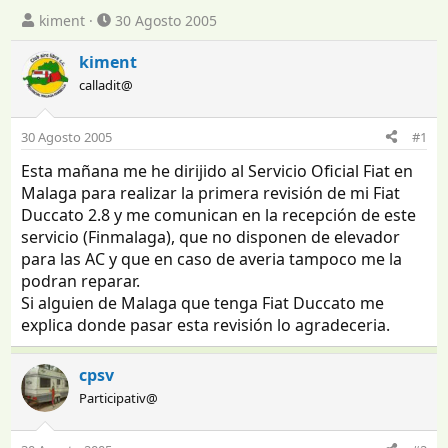
I
F
kiment
30 Agosto 2005
n
e
i
c
kiment
c
h
calladit@
i
a
a
d
d
e
30 Agosto 2005
#1
o
i
Esta mañana me he dirijido al Servicio Oficial Fiat en
r
n
d
i
Malaga para realizar la primera revisión de mi Fiat
e
c
Duccato 2.8 y me comunican en la recepción de este
l
i
servicio (Finmalaga), que no disponen de elevador
t
o
para las AC y que en caso de averia tampoco me la
e
podran reparar.
m
Si alguien de Malaga que tenga Fiat Duccato me
a
explica donde pasar esta revisión lo agradeceria.
cpsv
Participativ@