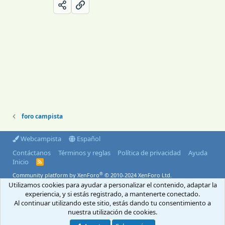
foro campista
Webcampista
Español
Contáctanos
Términos y reglas
Política de privacidad
Ayuda
Inicio
R
S
®
Community platform by XenForo
© 2010-2024 XenForo Ltd.
S
Utilizamos cookies para ayudar a personalizar el contenido, adaptar la
© 2004-2026 Webcampista.com
experiencia, y si estás registrado, a mantenerte conectado.
Al continuar utilizando este sitio, estás dando tu consentimiento a
Envíanos un email
Menú profesionales
nuestra utilización de cookies.
Aviso Legal
Política de cookies
Política de privacidad