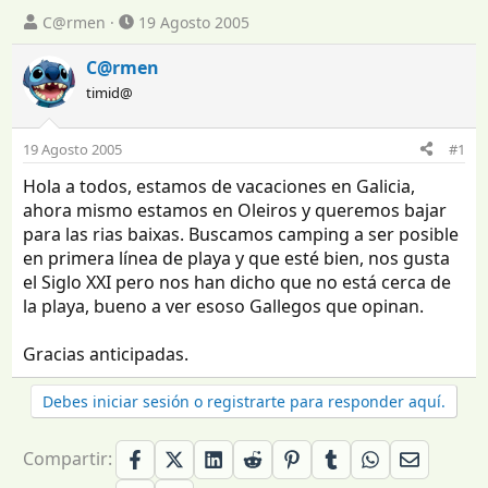
I
F
C@rmen
19 Agosto 2005
n
e
i
c
C@rmen
c
h
timid@
i
a
a
d
d
e
19 Agosto 2005
#1
o
i
Hola a todos, estamos de vacaciones en Galicia,
r
n
d
i
ahora mismo estamos en Oleiros y queremos bajar
e
c
para las rias baixas. Buscamos camping a ser posible
l
i
en primera línea de playa y que esté bien, nos gusta
t
o
el Siglo XXI pero nos han dicho que no está cerca de
e
la playa, bueno a ver esoso Gallegos que opinan.
m
a
Gracias anticipadas.
Debes iniciar sesión o registrarte para responder aquí.
Compartir: