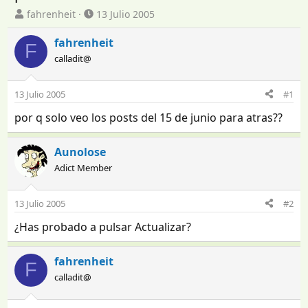
I
F
fahrenheit
13 Julio 2005
n
e
i
c
fahrenheit
F
c
h
calladit@
i
a
a
d
d
e
13 Julio 2005
#1
o
i
por q solo veo los posts del 15 de junio para atras??
r
n
d
i
e
c
Aunolose
l
i
Adict Member
t
o
e
m
13 Julio 2005
#2
a
¿Has probado a pulsar Actualizar?
fahrenheit
F
calladit@