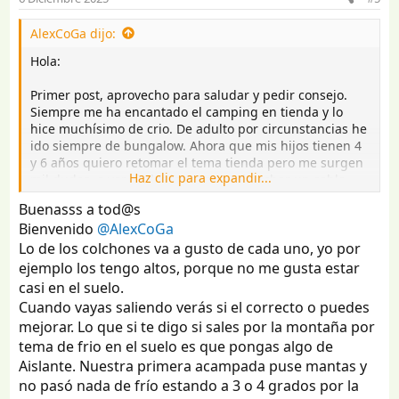
n
e
AlexCoGa dijo:
s
:
Hola:
Primer post, aprovecho para saludar y pedir consejo.
Siempre me ha encantado el camping en tienda y lo
hice muchísimo de crio. De adulto por circunstancias he
ido siempre de bungalow. Ahora que mis hijos tienen 4
y 6 años quiero retomar el tema tienda pero me surgen
Haz clic para expandir...
mil dudas, a ver si alguien me puede echar un cable.
Mil gracias de antemano.
Buenasss a tod@s
Bienvenido
@AlexCoGa
Para poder ir con los niños me he pillado:
Lo de los colchones va a gusto de cada uno, yo por
Tienda de campaña familiar 4 personas hinchable
Quechua Airseconds 4.1 F&B
ejemplo los tengo altos, porque no me gusta estar
Colchón para mi:Colchón autoinflable de camping 2
casi en el suelo.
personas 200x115 cm. Quechua Ultim Comfort Van
Cuando vayas saliendo verás si el correcto o puedes
Para los niños 2x Aislante autoinflable de camping 1
mejorar. Lo que si te digo si sales por la montaña por
persona 190x65 cm Quechua Comfort
tema de frio en el suelo es que pongas algo de
Aislante. Nuestra primera acampada puse mantas y
Luego a mayores tengo cosillas, mueble de cocina S,
induccion, campingas, algunos tapetes para el suelo,
no pasó nada de frío estando a 3 o 4 grados por la