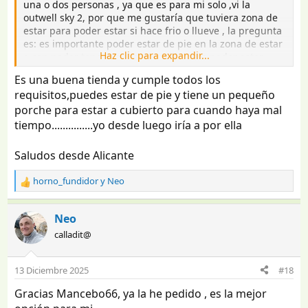
una o dos personas , ya que es para mi solo ,vi la
outwell sky 2, por que me gustaría que tuviera zona de
estar para poder estar si hace frio o llueve , la pregunta
es: es importante poder estar de pie en la zona de estar
Haz clic para expandir...
o con poder tener una mesa y silla para poder estar
sentado es suficiente,
Es una buena tienda y cumple todos los
gracias de antemano
requisitos,puedes estar de pie y tiene un pequeño
porche para estar a cubierto para cuando haya mal
Citar
Responder
Denunciar
Editar
tiempo...............yo desde luego iría a por ella
Saludos desde Alicante
horno_fundidor
y
Neo
R
e
a
Neo
c
calladit@
c
i
o
13 Diciembre 2025
#18
n
e
Gracias Mancebo66, ya la he pedido , es la mejor
s