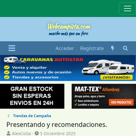
Webcampista
Webcampista.com
mucho más que un foro
Acceder
Regístrate
Tiendas de Campaña
Presentando y recomendaciones.
I
F
AlexCoGa
5 Diciembre 2025