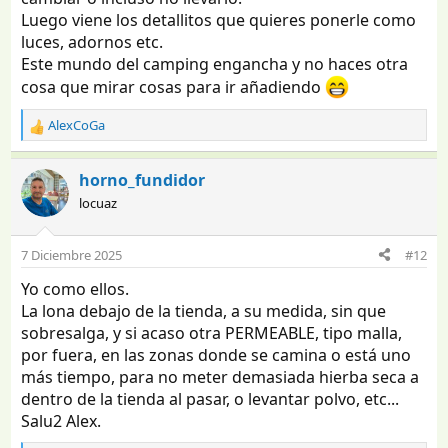
Luego viene los detallitos que quieres ponerle como
luces, adornos etc.
Este mundo del camping engancha y no haces otra
cosa que mirar cosas para ir añadiendo
AlexCoGa
R
e
a
horno_fundidor
c
locuaz
c
i
o
7 Diciembre 2025
#12
n
e
Yo como ellos.
s
La lona debajo de la tienda, a su medida, sin que
:
sobresalga, y si acaso otra PERMEABLE, tipo malla,
por fuera, en las zonas donde se camina o está uno
más tiempo, para no meter demasiada hierba seca a
dentro de la tienda al pasar, o levantar polvo, etc...
Salu2 Alex.