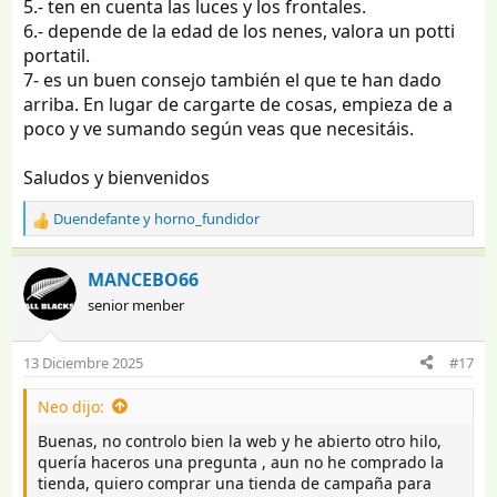
5.- ten en cuenta las luces y los frontales.
6.- depende de la edad de los nenes, valora un potti
portatil.
7- es un buen consejo también el que te han dado
arriba. En lugar de cargarte de cosas, empieza de a
poco y ve sumando según veas que necesitáis.
Saludos y bienvenidos
Duendefante
y
horno_fundidor
R
e
a
MANCEBO66
c
senior menber
c
i
o
13 Diciembre 2025
#17
n
e
Neo dijo:
s
:
Buenas, no controlo bien la web y he abierto otro hilo,
quería haceros una pregunta , aun no he comprado la
tienda, quiero comprar una tienda de campaña para