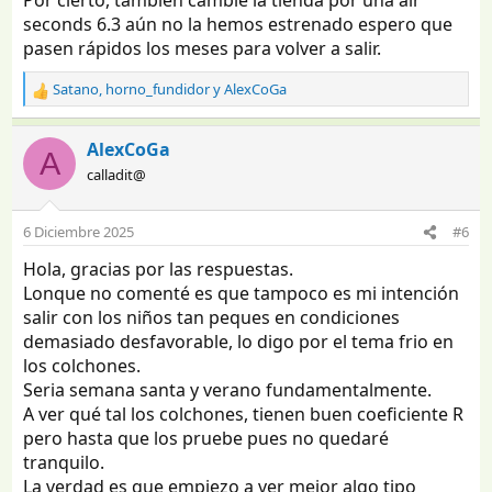
Por cierto, también cambié la tienda por una air
seconds 6.3 aún no la hemos estrenado espero que
pasen rápidos los meses para volver a salir.
Satano
,
horno_fundidor
y
AlexCoGa
R
e
a
AlexCoGa
A
c
calladit@
c
i
o
6 Diciembre 2025
#6
n
e
Hola, gracias por las respuestas.
s
Lonque no comenté es que tampoco es mi intención
:
salir con los niños tan peques en condiciones
demasiado desfavorable, lo digo por el tema frio en
los colchones.
Seria semana santa y verano fundamentalmente.
A ver qué tal los colchones, tienen buen coeficiente R
pero hasta que los pruebe pues no quedaré
tranquilo.
La verdad es que empiezo a ver mejor algo tipo