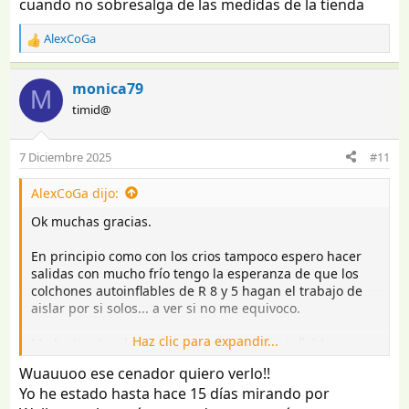
cuando no sobresalga de las medidas de la tienda
AlexCoGa
R
e
a
monica79
M
c
timid@
c
i
o
7 Diciembre 2025
#11
n
e
AlexCoGa dijo:
s
:
Ok muchas gracias.
En principio como con los crios tampoco espero hacer
salidas con mucho frío tengo la esperanza de que los
colchones autoinflables de R 8 y 5 hagan el trabajo de
aislar por si solos... a ver si no me equivoco.
Haz clic para expandir...
Me he tirado a la piscina con un cenador inflable con
paredes por wallapop, que lleno solo un adulto montar
Wuauuoo ese cenador quiero verlo!!
facil es indispensable que se monte facil, si no me
Yo he estado hasta hace 15 días mirando por
convence me iré a los de acordeón.