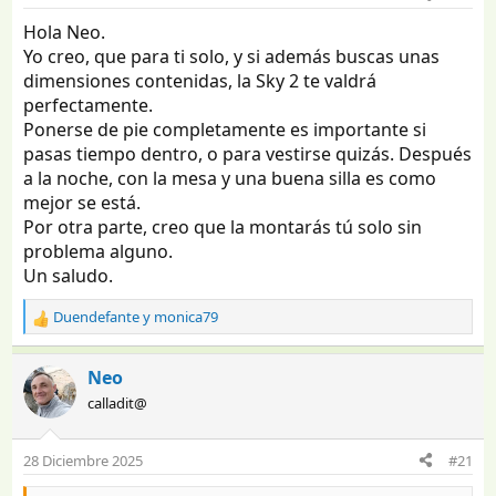
Hola Neo.
Yo creo, que para ti solo, y si además buscas unas
dimensiones contenidas, la Sky 2 te valdrá
perfectamente.
Ponerse de pie completamente es importante si
pasas tiempo dentro, o para vestirse quizás. Después
a la noche, con la mesa y una buena silla es como
mejor se está.
Por otra parte, creo que la montarás tú solo sin
problema alguno.
Un saludo.
Duendefante
y
monica79
R
e
a
Neo
c
calladit@
c
i
o
28 Diciembre 2025
#21
n
e