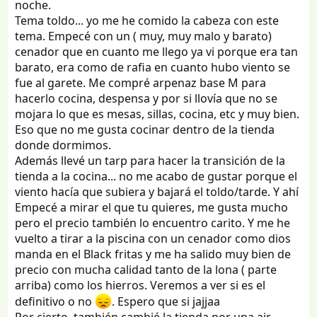
mesas sillas etc
noche.
Tema toldo... yo me he comido la cabeza con este
La duda que tengo es, me gustaría crear una zona
tema. Empecé con un ( muy, muy malo y barato)
exterior de comedor y si veis bien el toldo este o veis
cenador que en cuanto me llego ya vi porque era tan
otra opción mejor, me interesa algo sencillo que soy yo
barato, era como de rafia en cuanto hubo viento se
solo con dos crios.
Toldo tejado 6 personas Arpenaz Fresh
fue al garete. Me compré arpenaz base M para
Lo veo una migaja caro por 90 euros.
hacerlo cocina, despensa y por si llovía que no se
mojara lo que es mesas, sillas, cocina, etc y muy bien.
Y ya por ultimo, como veis los colchones?
Eso que no me gusta cocinar dentro de la tienda
Algun consejo extra?
donde dormimos.
Además llevé un tarp para hacer la transición de la
Muchas gracias a todos!!!!
tienda a la cocina... no me acabo de gustar porque el
viento hacía que subiera y bajará el toldo/tarde. Y ahí
Empecé a mirar el que tu quieres, me gusta mucho
pero el precio también lo encuentro carito. Y me he
vuelto a tirar a la piscina con un cenador como dios
manda en el Black fritas y me ha salido muy bien de
precio con mucha calidad tanto de la lona ( parte
arriba) como los hierros. Veremos a ver si es el
definitivo o no
. Espero que si jajjaa