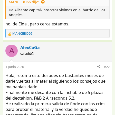
MANCEBO66 dijo:
s
:
De Alicante capital? nosotros vivimos en el barrio de Los
Ángeles
no, de Elda , pero cerca estamos.
MANCEBO66
R
e
a
AlexCoGa
A
c
calladit@
c
i
o
1 Junio 2026
#22
n
e
Hola, retomo esto despues de bastantes meses de
s
darle vueltas al material siguiendo los consejos que
:
me habíais dado.
Finalmente me decante con la inchable de 5 plazas
del dectahlon, F&B 2 Airseconds 5.2.
He realizado la primera salida de finde con los crios
para probar el material y la verdad he quedado
encantando, llevaba años sin hacer camping de