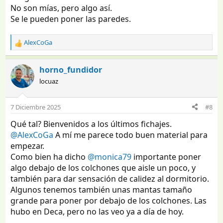
No son mías, pero algo así.
Se le pueden poner las paredes.
AlexCoGa
R
e
a
horno_fundidor
c
locuaz
c
i
o
7 Diciembre 2025
#8
n
e
Qué tal? Bienvenidos a los últimos fichajes.
s
@AlexCoGa
A mí me parece todo buen material para
:
empezar.
Como bien ha dicho
@monica79
importante poner
algo debajo de los colchones que aisle un poco, y
también para dar sensación de calidez al dormitorio.
Algunos tenemos también unas mantas tamaño
grande para poner por debajo de los colchones. Las
hubo en Deca, pero no las veo ya a día de hoy.