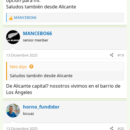
opción para mi.
:
Saludos también desde Alicante
MANCEBO66
R
e
a
MANCEBO66
c
senior menber
c
i
o
13 Diciembre 2025
#19
n
e
Neo dijo:
s
:
Saludos también desde Alicante
De Alicante capital? nosotros vivimos en el barrio de
Los Ángeles
horno_fundidor
locuaz
13 Diciembre 2025
#20