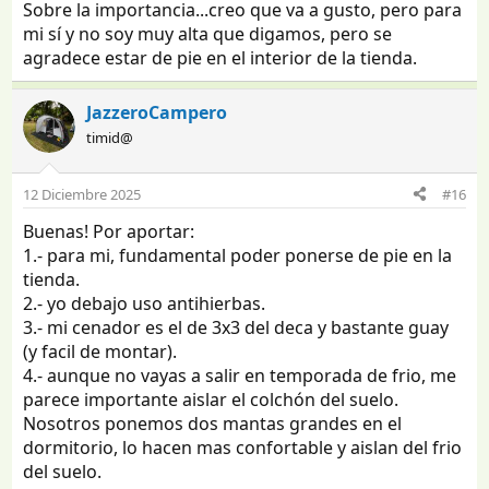
Denunciar
Editar
Sobre la importancia...creo que va a gusto, pero para
mi sí y no soy muy alta que digamos, pero se
agradece estar de pie en el interior de la tienda.
JazzeroCampero
timid@
12 Diciembre 2025
#16
Buenas! Por aportar:
1.- para mi, fundamental poder ponerse de pie en la
tienda.
2.- yo debajo uso antihierbas.
3.- mi cenador es el de 3x3 del deca y bastante guay
(y facil de montar).
4.- aunque no vayas a salir en temporada de frio, me
parece importante aislar el colchón del suelo.
Nosotros ponemos dos mantas grandes en el
dormitorio, lo hacen mas confortable y aislan del frio
del suelo.