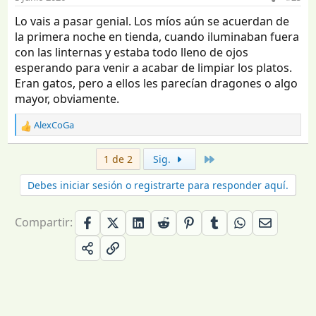
e
Lo vais a pasar genial. Los míos aún se acuerdan de
s
la primera noche en tienda, cuando iluminaban fuera
:
con las linternas y estaba todo lleno de ojos
esperando para venir a acabar de limpiar los platos.
Eran gatos, pero a ellos les parecían dragones o algo
mayor, obviamente.
AlexCoGa
R
e
a
Último
1 de 2
Sig.
c
c
Debes iniciar sesión o registrarte para responder aquí.
i
o
n
Compartir:
e
s
: