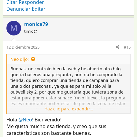
Citar
Responder
Denunciar
Editar
monica79
M
timid@
12 Diciembre 2025
#15
Neo dijo:
Buenas, no controlo bien la web y he abierto otro hilo,
quería haceros una pregunta , aun no he comprado la
tienda, quiero comprar una tienda de campaña para
una o dos personas , ya que es para mi solo ,vi la
outwell sky 2, por que me gustaría que tuviera zona de
estar para poder estar si hace frio o llueve , la pregunta
es: es importante poder estar de pie en la zona de estar
Haz clic para expandir...
o con poder tener una mesa y silla para poder estar
sentado es suficiente,
Hola
@Neo
! Bienvenido!
gracias de antemano
Me gusta mucho esa tienda, y creo que sus
características son bastante buenas.
Citar
Responder