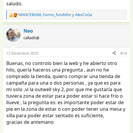
saludo.
MANCEBO66
,
horno_fundidor
y
AlexCoGa
R
e
a
Neo
c
calladit@
c
i
o
12 Diciembre 2025
#14
n
e
Buenas, no controlo bien la web y he abierto otro
s
hilo, quería haceros una pregunta , aun no he
:
comprado la tienda, quiero comprar una tienda de
campaña para una o dos personas , ya que es para
mi solo ,vi la outwell sky 2, por que me gustaría que
tuviera zona de estar para poder estar si hace frio o
llueve , la pregunta es: es importante poder estar de
pie en la zona de estar o con poder tener una mesa y
silla para poder estar sentado es suficiente,
gracias de antemano