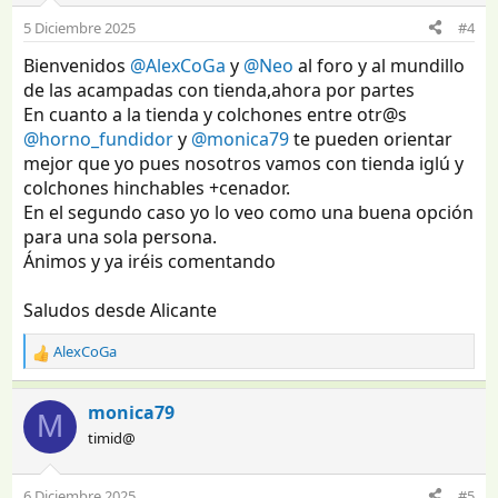
o
5 Diciembre 2025
#4
n
e
Bienvenidos
@AlexCoGa
y
@Neo
al foro y al mundillo
s
de las acampadas con tienda,ahora por partes
:
En cuanto a la tienda y colchones entre otr@s
@horno_fundidor
y
@monica79
te pueden orientar
mejor que yo pues nosotros vamos con tienda iglú y
colchones hinchables +cenador.
En el segundo caso yo lo veo como una buena opción
para una sola persona.
Ánimos y ya iréis comentando
Saludos desde Alicante
AlexCoGa
R
e
a
monica79
M
c
timid@
c
i
o
6 Diciembre 2025
#5