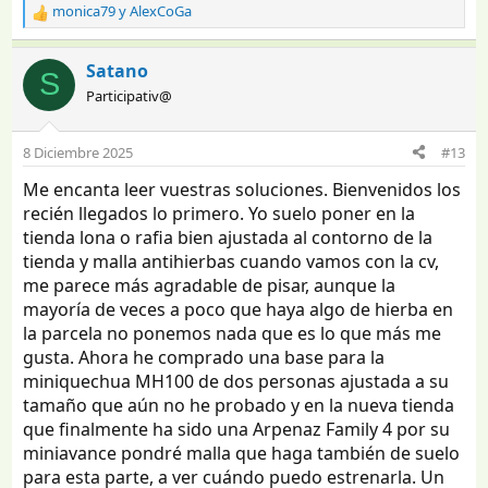
monica79
y
AlexCoGa
R
e
a
Satano
S
c
Participativ@
c
i
o
8 Diciembre 2025
#13
n
e
Me encanta leer vuestras soluciones. Bienvenidos los
s
recién llegados lo primero. Yo suelo poner en la
:
tienda lona o rafia bien ajustada al contorno de la
tienda y malla antihierbas cuando vamos con la cv,
me parece más agradable de pisar, aunque la
mayoría de veces a poco que haya algo de hierba en
la parcela no ponemos nada que es lo que más me
gusta. Ahora he comprado una base para la
miniquechua MH100 de dos personas ajustada a su
tamaño que aún no he probado y en la nueva tienda
que finalmente ha sido una Arpenaz Family 4 por su
miniavance pondré malla que haga también de suelo
para esta parte, a ver cuándo puedo estrenarla. Un