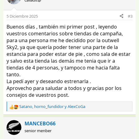
c
i
o
5 Diciembre 2025
#3
n
e
Buenos días , también mi primer post , leyendo
s
vuestros comentarios sobre tiendas de campaña,
:
para una persona me he decidido por la outwell
Sky2, ya que quería poder tener una parte de la
estancia para poder estar de pie , como sala de estar
y salvo esta tienda las demás me tenia que ir a
tiendas de 4 personas, y tampoco me hacia falta
tanto.
La pedí ayer y deseando estrenarla .
Aprovecho para saludar a todos y gracias por los
consejos de vuestros post.
Satano
,
horno_fundidor
y
AlexCoGa
R
e
a
MANCEBO66
c
senior menber
c
i