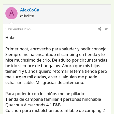
n
e
i
c
AlexCoGa
A
c
h
calladit@
i
a
a
d
d
e
5 Diciembre 2025
#1
o
i
r
n
Hola:
d
i
e
c
Primer post, aprovecho para saludar y pedir consejo.
l
i
Siempre me ha encantado el camping en tienda y lo
t
o
hice muchísimo de crio. De adulto por circunstancias
e
he ido siempre de bungalow. Ahora que mis hijos
m
a
tienen 4 y 6 años quiero retomar el tema tienda pero
me surgen mil dudas, a ver si alguien me puede
echar un cable. Mil gracias de antemano.
Para poder ir con los niños me he pillado:
Tienda de campaña familiar 4 personas hinchable
Quechua Airseconds 4.1 F&B
Colchón para mi:Colchón autoinflable de camping 2