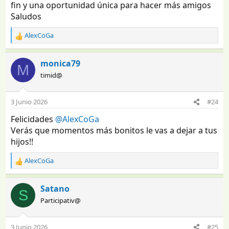
fin y una oportunidad única para hacer más amigos
Saludos
AlexCoGa
R
e
a
monica79
M
c
timid@
c
i
o
3 Junio 2026
#24
n
e
Felicidades
@AlexCoGa
s
Verás que momentos más bonitos le vas a dejar a tus
:
hijos!!
AlexCoGa
R
e
a
Satano
S
c
Participativ@
c
i
o
3 Junio 2026
#25
n