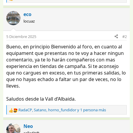
R
e
a
eco
c
locuaz
c
i
o
5 Diciembre 2025
#2
n
e
Bueno, en principio Bienvenido al foro, en cuanto al
s
equipament que presentas no te voy a hacer ningun
:
comentario, ya te lo harán compañeros con mas
experiencia en tiendas de campaña. Si te aconsejo
que no cargues en exceso, en tus primeras salidas, lo
que no hayas echado a faltar un par de veces, no lo
lleves.
Saludos desde la Vall d’Albaida.
RadaCP
,
Satano
,
horno_fundidor
y 1 persona más
R
e
a
Neo
c
calladit@