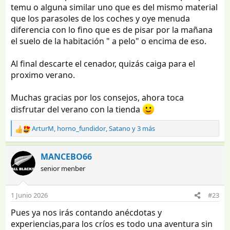
temu o alguna similar uno que es del mismo material
que los parasoles de los coches y oye menuda
diferencia con lo fino que es de pisar por la mañana
el suelo de la habitación " a pelo" o encima de eso.
Al final descarte el cenador, quizás caiga para el
proximo verano.
Muchas gracias por los consejos, ahora toca
disfrutar del verano con la tienda
ArturM
,
horno_fundidor
,
Satano
y 3 más
R
e
a
MANCEBO66
c
senior menber
c
i
o
1 Junio 2026
#23
n
e
Pues ya nos irás contando anécdotas y
s
experiencias,para los críos es todo una aventura sin
: