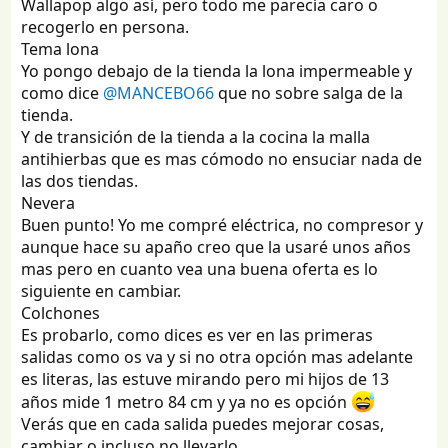
Wallapop algo así, pero todo me parecía caro o
En cuanto al suelo de la tienda creo que tengo el mismo
recogerlo en persona.
dilema que todo el mundo jejej, vosotros que ponéis
Tema lona
lona o antihierbas?
Yo pongo debajo de la tienda la lona impermeable y
A mi la verdad me mataría tener que limpiar la tienda
como dice
@MANCEBO66
que no sobre salga de la
por debajo porque se me llene de barro, por eso el
tienda.
antihierbas no se si será para mi... por otro lado parece
Y de transición de la tienda a la cocina la malla
más cómodo para ponerlo tipo pasillo con el cenador sin
romperse la cabeza con que se pueda encharcar.
antihierbas que es mas cómodo no ensuciar nada de
las dos tiendas.
He probado el colchon ultra confort ese de decathlon en
Nevera
casa y la verdad tiene muy buena pinta.
Buen punto! Yo me compré eléctrica, no compresor y
aunque hace su apaño creo que la usaré unos años
Porncierto he pillado tambien una nevera de 30l de
mas pero en cuanto vea una buena oferta es lo
compresor y parece que se xomporta bien, viene con
ruedas y asa para moverla y conexión a 12 o 220V. Otra
siguiente en cambiar.
vez para que no se me haga muy complicado con los
Colchones
crios.
Es probarlo, como dices es ver en las primeras
salidas como os va y si no otra opción mas adelante
es literas, las estuve mirando pero mi hijos de 13
años mide 1 metro 84 cm y ya no es opción
Verás que en cada salida puedes mejorar cosas,
cambiar o incluso no llevarlo.