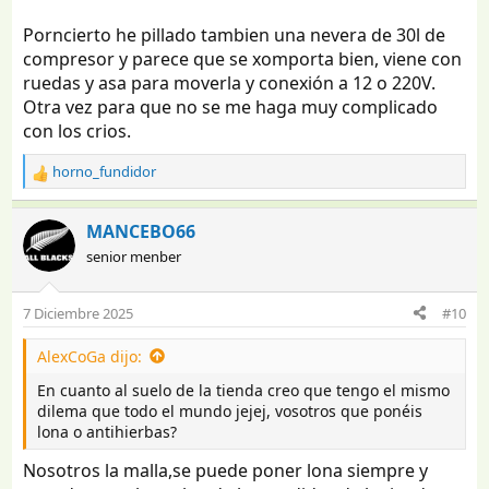
Porncierto he pillado tambien una nevera de 30l de
compresor y parece que se xomporta bien, viene con
ruedas y asa para moverla y conexión a 12 o 220V.
Otra vez para que no se me haga muy complicado
con los crios.
horno_fundidor
R
e
a
MANCEBO66
c
senior menber
c
i
o
7 Diciembre 2025
#10
n
e
AlexCoGa dijo:
s
:
En cuanto al suelo de la tienda creo que tengo el mismo
dilema que todo el mundo jejej, vosotros que ponéis
lona o antihierbas?
Nosotros la malla,se puede poner lona siempre y