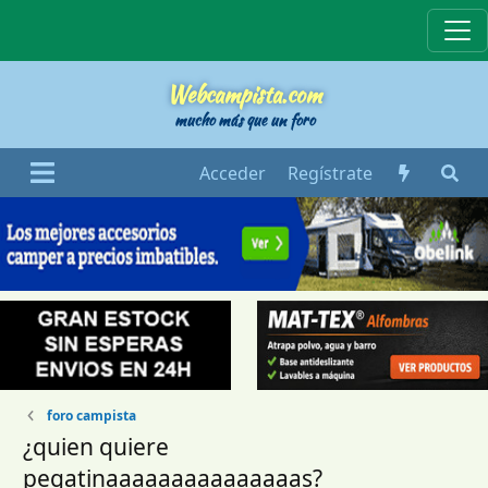
Webcampista
Webcampista.com
mucho más que un foro
Acceder
Regístrate
foro campista
¿quien quiere
pegatinaaaaaaaaaaaaaaas?