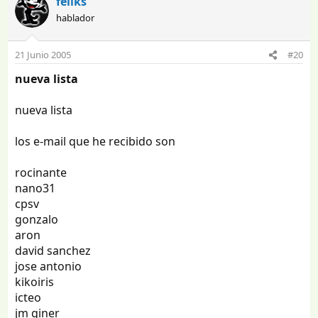
feliks
hablador
21 Junio 2005
#20
nueva lista
nueva lista
los e-mail que he recibido son
rocinante
nano31
cpsv
gonzalo
aron
david sanchez
jose antonio
kikoiris
icteo
jm giner