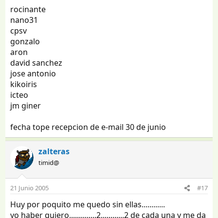
rocinante
nano31
cpsv
gonzalo
aron
david sanchez
jose antonio
kikoiris
icteo
jm giner
fecha tope recepcion de e-mail 30 de junio
zalteras
timid@
21 Junio 2005
#17
Huy por poquito me quedo sin ellas............
yo haber quiero..............2............2 de cada una y me da