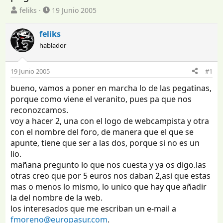
I
F
feliks
19 Junio 2005
n
e
i
c
feliks
c
h
hablador
i
a
a
d
d
e
19 Junio 2005
#1
o
i
r
n
bueno, vamos a poner en marcha lo de las pegatinas,
d
i
porque como viene el veranito, pues pa que nos
e
c
reconozcamos.
l
i
voy a hacer 2, una con el logo de webcampista y otra
t
o
con el nombre del foro, de manera que el que se
e
apunte, tiene que ser a las dos, porque si no es un
m
a
lio.
mañana pregunto lo que nos cuesta y ya os digo.las
otras creo que por 5 euros nos daban 2,asi que estas
mas o menos lo mismo, lo unico que hay que añadir
la del nombre de la web.
los interesados que me escriban un e-mail a
fmoreno@europasur.com
.