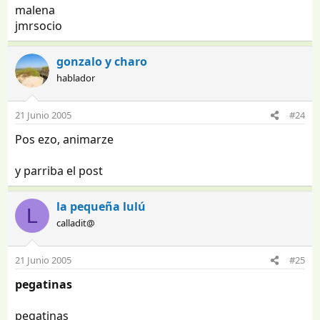
malena
jmrsocio
gonzalo y charo
hablador
21 Junio 2005
#24
Pos ezo, animarze
y parriba el post
la pequeña lulú
L
calladit@
21 Junio 2005
#25
pegatinas
pegatinas