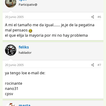
Participativ@
20 Junio 2005
#6
A mi el tamaño me da igual....... je,je de la pegatina
mal pensaos
el que elija la mayoria por mi no hay problema
feliks
hablador
20 Junio 2005
#7
ya tengo loe e-mail de:
rocinante
nano31
cpsv
marta