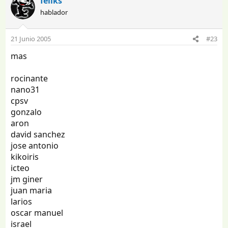
feliks
hablador
21 Junio 2005
#23
mas
rocinante
nano31
cpsv
gonzalo
aron
david sanchez
jose antonio
kikoiris
icteo
jm giner
juan maria
larios
oscar manuel
israel