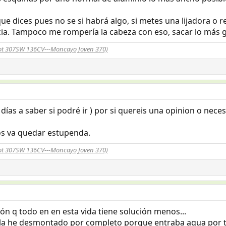
ue dices pues no se si habrá algo, si metes una lijadora o r
ia. Tampoco me rompería la cabeza con eso, sacar lo más go
t 307SW 136CV---Moncayo Joven 370)
 días a saber si podré ir ) por si quereis una opinion o nec
os va quedar estupenda.
t 307SW 136CV---Moncayo Joven 370)
ión q todo en en esta vida tiene solución menos...
o la he desmontado por completo porque entraba agua por t