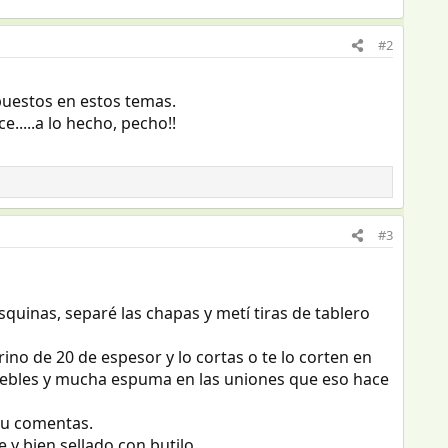
#2
uestos en estos temas.
....a lo hecho, pecho!!
#3
squinas, separé las chapas y metí tiras de tablero
ino de 20 de espesor y lo cortas o te lo corten en
muebles y mucha espuma en las uniones que eso hace
tu comentas.
y bien sellado con butilo.