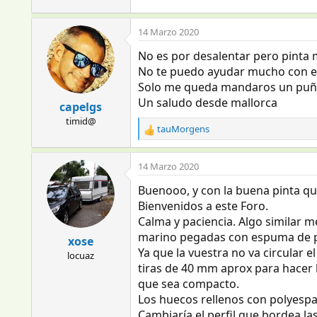
14 Marzo 2020
No es por desalentar pero pinta 
No te puedo ayudar mucho con es
Solo me queda mandaros un puñado
Un saludo desde mallorca
capelgs
timid@
tauMorgens
R
e
a
14 Marzo 2020
c
c
Buenooo, y con la buena pinta qu
i
Bienvenidos a este Foro.
o
Calma y paciencia. Algo similar m
n
marino pegadas con espuma de p
e
xose
s
Ya que la vuestra no va circular 
locuaz
:
tiras de 40 mm aprox para hacer 
que sea compacto.
Los huecos rellenos con polyespa
Cambiaría el perfil que bordea la