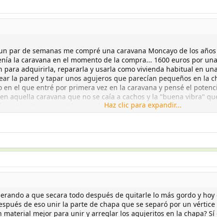
e un par de semanas me compré una caravana Moncayo de los años
 tenía la caravana en el momento de la compra... 1600 euros por u
 para adquirirla, repararla y usarla como vivienda habitual en un
near la pared y tapar unos agujeros que parecían pequeños en la
n el que entré por primera vez en la caravana y pensé el potencia
en aquella caravana que no se caía a cachos y la "buena vibra" qu
Haz clic para expandir...
ió en mi criterio, se está cagando silenciosamente en lo mismo....
 en limpio con su experiencia reparando parches a su barquito de 
o de luz sobre los siguientes pasos a seguir. Pongo fotos de cómo 
afectada sacando todos los muebles de ese lado incluído el módu
 exterior de chapa entre el techo y ese lado de la caravana está 
 camping con un avance acoplado que un temporal llevó por delant
escubierto la parte donde estaban los anclajes atornillados y filtr
pared, los siguientes pasos que suponemos los enumero a continua
e la pared quitando listones de madera podridos y sustituyendolos p
erando a que secara todo después de quitarle lo más gordo y hoy
e recomendéis, tipo alguna espátula o producto especial que ayude
spués de eso unir la parte de chapa que se separó por un vértice su
mos retutilizar, no? o recomendáis hacernos con uno nuevo?
 material mejor para unir y arreglar los agujeritos en la chapa? Sí
 humedades en la esquina derecha frontal de la caravana, consecue