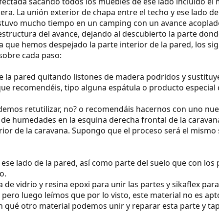
fectada sacando todos los muebles de ese lado incluído el
iera. La unión exterior de chapa entre el techo y ese lado
 estuvo mucho tiempo en un camping con un avance acoplado
 estructura del avance, dejando al descubierto la parte dond
ora que hemos despejado la parte interior de la pared, los
sobre cada paso:
 de la pared quitando listones de madera podridos y sustituy
que recomendéis, tipo alguna espátula o producto especial q
demos retutilizar, no? o recomendáis hacernos con uno nu
de humedades en la esquina derecha frontal de la caravana,
terior de la caravana. Supongo que el proceso será el mism
o y ese lado de la pared, así como parte del suelo que con l
o.
de vidrio y resina epoxi para unir las partes y sikaflex par
pero luego leímos que por lo visto, este material no es apto
n qué otro material podemos unir y reparar esta parte y tap