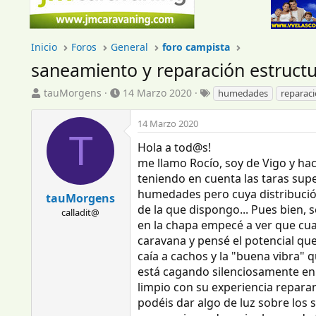
Inicio
Foros
General
foro campista
saneamiento y reparación estruct
I
F
E
tauMorgens
14 Marzo 2020
humedades
reparaci
n
e
t
i
c
i
14 Marzo 2020
c
h
q
T
i
a
u
Hola a tod@s!
a
d
e
me llamo Rocío, soy de Vigo y h
d
e
t
teniendo en cuenta las taras sup
o
i
a
humedades pero cuya distribución
tauMorgens
r
n
s
de la que dispongo... Pues bien,
d
calladit@
i
en la chapa empecé a ver que cu
e
c
l
i
caravana y pensé el potencial que
t
o
caía a cachos y la "buena vibra" q
e
está cagando silenciosamente en 
m
limpio con su experiencia reparan
a
podéis dar algo de luz sobre los 