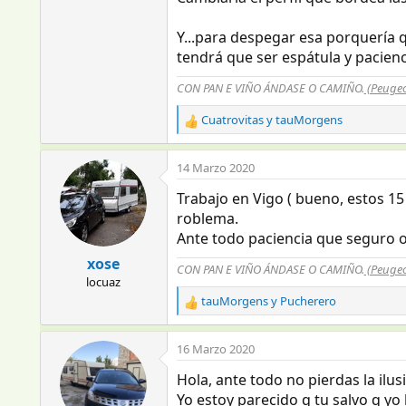
Y...para despegar esa porquería q
tendrá que ser espátula y pacienc
CON PAN E VIÑO ÁNDASE O CAMIÑO.
(Peugeo
Cuatrovitas
y
tauMorgens
R
e
a
14 Marzo 2020
c
c
Trabajo en Vigo ( bueno, estos 15
i
roblema.
o
Ante todo paciencia que seguro 
n
e
xose
CON PAN E VIÑO ÁNDASE O CAMIÑO.
(Peugeo
s
locuaz
:
tauMorgens
y
Pucherero
R
e
a
16 Marzo 2020
c
c
Hola, ante todo no pierdas la ilus
i
Yo estoy parecido q tu salvo q y
o