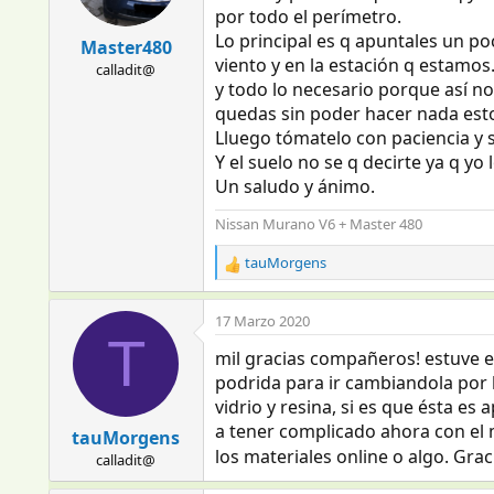
por todo el perímetro.
n
Lo principal es q apuntales un po
e
Master480
s
viento y en la estación q estamos
calladit@
:
y todo lo necesario porque así no
quedas sin poder hacer nada esto
Lluego tómatelo con paciencia y s
Y el suelo no se q decirte ya q y
Un saludo y ánimo.
Nissan Murano V6 + Master 480
tauMorgens
R
e
a
17 Marzo 2020
c
T
c
mil gracias compañeros! estuve 
i
podrida para ir cambiandola por l
o
vidrio y resina, si es que ésta es
n
a tener complicado ahora con el m
e
tauMorgens
s
los materiales online o algo. Grac
calladit@
: