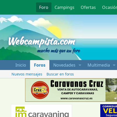
Foro
Campings
Ofertas
Ocasió
Webcampista
Webcampista.com
mucho más que un foro
Inicio
Foros
Novedades
Multimedia
Nuevos mensajes
Buscar en foros