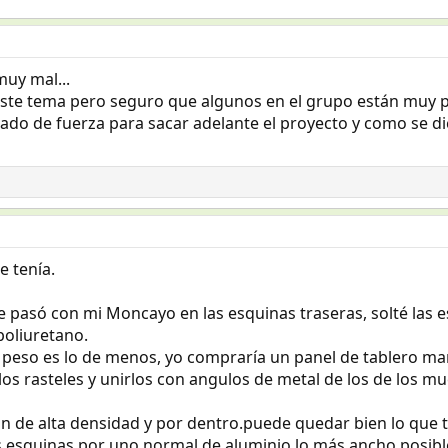
muy mal...
te tema pero seguro que algunos en el grupo están muy p
 de fuerza para sacar adelante el proyecto y como se dice.
e tenía.
e pasó con mi Moncayo en las esquinas traseras, solté las e
oliuretano.
el peso es lo de menos, yo compraría un panel de tablero mar
los rasteles y unirlos con angulos de metal de los de los 
n de alta densidad y por dentro.puede quedar bien lo que 
s esquinas por uno normal de aluminio lo más ancho posible 