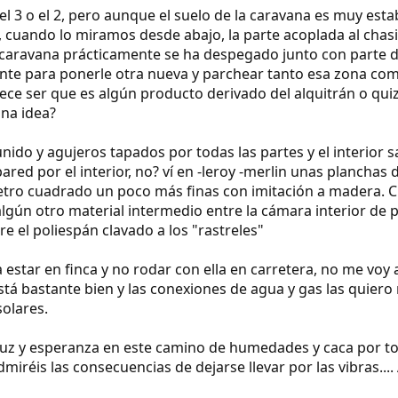
r el 3 o el 2, pero aunque el suelo de la caravana es muy es
 cuando lo miramos desde abajo, la parte acoplada al chas
a caravana prácticamente se ha despegado junto con parte d
nte para ponerle otra nueva y parchear tanto esa zona com
ece ser que es algún producto derivado del alquitrán o qui
una idea?
unido y agujeros tapados por todas las partes y el interior
ared por el interior, no? ví en -leroy -merlin unas plancha
metro cuadrado un poco más finas con imitación a madera. 
lgún otro material intermedio entre la cámara interior de 
 el poliespán clavado a los "rastreles"
 estar en finca y no rodar con ella en carretera, no me vo
 está bastante bien y las conexiones de agua y gas las quier
solares.
luz y esperanza en este camino de humedades y caca por t
dmiréis las consecuencias de dejarse llevar por las vibras..