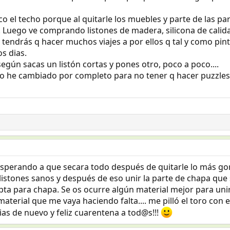
co el techo porque al quitarle los muebles y parte de las p
. Luego ve comprando listones de madera, silicona de calidad
 tendrás q hacer muchos viajes a por ellos q tal y como pint
s dias.
egún sacas un listón cortas y pones otro, poco a poco....
o lo he cambiado por completo para no tener q hacer puzzles
esperando a que secara todo después de quitarle lo más go
istones sanos y después de eso unir la parte de chapa que 
 apta para chapa. Se os ocurre algún material mejor para unir
aterial que me vaya haciendo falta.... me pilló el toro con 
ias de nuevo y feliz cuarentena a tod@s!!!