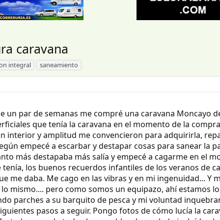
ura caravana
on integral
saneamiento
ace un par de semanas me compré una caravana Moncayo de
erficiales que tenía la caravana en el momento de la compra
 interior y amplitud me convencieron para adquirirla, repar
 según empecé a escarbar y destapar cosas para sanear la 
anto más destapaba más salía y empecé a cagarme en el mo
 tenía, los buenos recuerdos infantiles de los veranos de 
ue me daba. Me cago en las vibras y en mi ingenuidad... Y mi
lo mismo.... pero como somos un equipazo, ahí estamos lo
do parches a su barquito de pesca y mi voluntad inquebrant
siguientes pasos a seguir. Pongo fotos de cómo lucía la ca