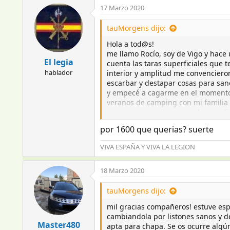
17 Marzo 2020
tauMorgens dijo:
Hola a tod@s!
me llamo Rocío, soy de Vigo y hac
El legia
cuenta las taras superficiales que
hablador
interior y amplitud me convencieron
escarbar y destapar cosas para sa
y empecé a cagarme en el momento e
veranos de camping con mi familia 
mi novio que no vino a verla y conf
poco a ciegas intentando sacar algo
por 1600 que querias? suerte
vosotr@s para ver si podéis dar alg
que conseguimos despejar la pared 
VIVA ESPAÑA Y VIVA LA LEGION
había dios que lo moviera. La unión
caravana estuvo mucho tiempo en un
18 Marzo 2020
estructura del avance, dejando al d
despejado la parte interior de la 
tauMorgens dijo:
1.- Sanear toda la parte interior d
mil gracias compañeros! estuve esp
- Hay algún tipo de herramienta qu
cambiandola por listones sanos y de
- Supongo que el poliespán lo pode
Master480
apta para chapa. Se os ocurre algún
1.a) encontré el mismo problema de