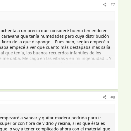
#7
 ochenta a un precio que consideré bueno teniendo en
na caravana que tenía humedades pero cuya distribución
a finca de la que dispongo... Pues bien, según empecé a
 chapa empecé a ver que cuanto más destapaba más salía
l que tenía, los buenos recuerdos infantiles de los
e me daba. Me cago en las vibras y en mi ingenuidad... Y
 pero como somos un equipazo, ahí estamos los dos un
pesca y mi voluntad inquebrantable.... y ahora recurro a
lucía la caravana al comprarla y como luce desde ayer
lo de la cocina con mucho curro porque aquello no
muy dañada y medio despegada porque por lo visto la
e levantando los anclajes de la pared exterior a la
ando toda el agua que dañó el interior. Ahora que hemos
#8
ción con algunas dudas sobre cada paso:
or listones sanos.
 empezaré a sanear y quitar madera podrida para ir
 a quitar toda esa porquería y dejar la chapa limpia?
perior con fibra de vidrio y resina, si es que ésta es
 que lo voy a tener complicado ahora con el material que
ncia de agua filtrada a traves de grietas en la unión