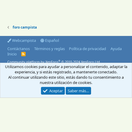
foro campista
Webcampista
Español
Contáctanos
Términos y reglas
Política de privacidad
Ayuda
Inicio
R
S
®
Community platform by XenForo
© 2010-2024 XenForo Ltd.
S
Utilizamos cookies para ayudar a personalizar el contenido, adaptar la
© 2004-2026 Webcampista.com
experiencia, y si estás registrado, a mantenerte conectado.
Al continuar utilizando este sitio, estás dando tu consentimiento a
Envíanos un email
Menú profesionales
nuestra utilización de cookies.
Aviso Legal
Política de cookies
Política de privacidad
Aceptar
Saber más…