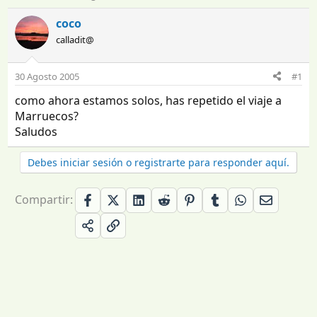
n
e
i
c
coco
c
h
calladit@
i
a
a
d
d
e
30 Agosto 2005
#1
o
i
como ahora estamos solos, has repetido el viaje a
r
n
d
i
Marruecos?
e
c
Saludos
l
i
t
o
Debes iniciar sesión o registrarte para responder aquí.
e
m
a
Compartir: