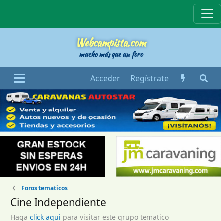
Webcampista
Webcampista.com
mucho más que un foro
Acceder
Regístrate
Foros tematicos
Cine Independiente
Haga
click aqui
para visitar este grupo tematico