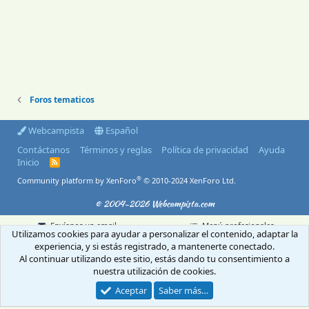
Foros tematicos
Webcampista
Español
Contáctanos
Términos y reglas
Política de privacidad
Ayuda
Inicio
R
S
®
Community platform by XenForo
© 2010-2024 XenForo Ltd.
S
© 2004-2026 Webcampista.com
Envíanos un email
Menú profesionales
Utilizamos cookies para ayudar a personalizar el contenido, adaptar la
Aviso Legal
Política de cookies
experiencia, y si estás registrado, a mantenerte conectado.
Política de privacidad
Al continuar utilizando este sitio, estás dando tu consentimiento a
nuestra utilización de cookies.
Aceptar
Saber más…