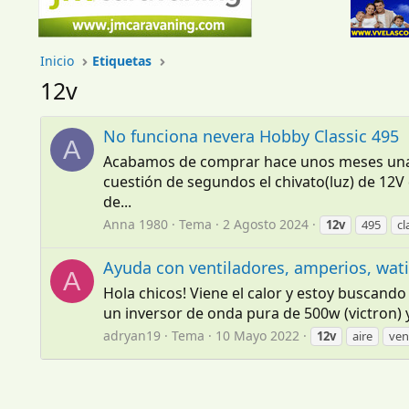
Inicio
Etiquetas
12v
No funciona nevera Hobby Classic 495
A
Acabamos de comprar hace unos meses una Ho
cuestión de segundos el chivato(luz) de 12V
de...
Anna 1980
Tema
2 Agosto 2024
12v
495
cl
Ayuda con ventiladores, amperios, wati
A
Hola chicos! Viene el calor y estoy buscan
un inversor de onda pura de 500w (victron) y
adryan19
Tema
10 Mayo 2022
12v
aire
ven