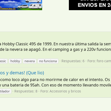
bby Classic 495 de 1999. En nuestra última salida la sem
 de la nevera se apagó. En el camping a gas y a 220v func
Respuestas: 6
Foro:
foro cam
assic
hobby
nevera
no funciona
os y demas! (Que lio)
do como loco algo para no morirme de calor en el intento.
 una bateria de 95ah. Con eso de momento llevando moviles, 
Respuestas: 8
Foro:
Accesorios y bricos
tilador