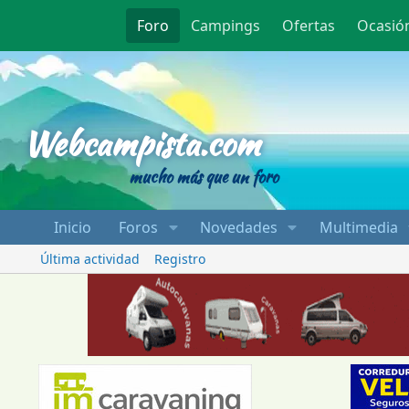
Foro
Campings
Ofertas
Ocasió
Webcampista
Webcampista.com
mucho más que un foro
Inicio
Foros
Novedades
Multimedia
Última actividad
Registro