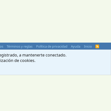
os
Términos y reglas
Política de privacidad
Ayuda
Inicio
R
S
S
 registrado, a mantenerte conectado.
lización de cookies.
© 2004-2026 Webcampista.com
Menú profesionales
Política de cookies