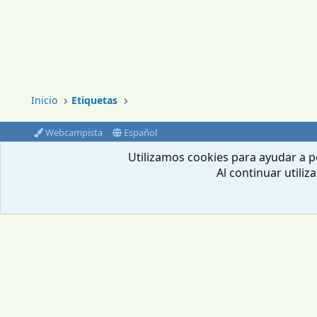
Inicio
Etiquetas
Webcampista
Español
®
Community platform by XenForo
© 2010-2024 XenForo Ltd.
Utilizamos cookies para ayudar a pe
Al continuar utiliz
Envíanos un email
Aviso Legal
Política de privacidad