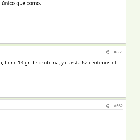
l único que como.
#661
tiene 13 gr de proteina, y cuesta 62 céntimos el
#662