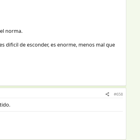
 el norma.
d es dificil de esconder, es enorme, menos mal que
#658
tido.