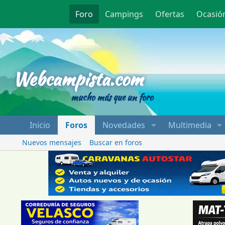
Foro
Campings
Ofertas
Ocasió
Webcampista
Webcampista.com
mucho más que un foro
Inicio
Foros
Novedades
Multimedia
Nuevos mensajes
Buscar en foros