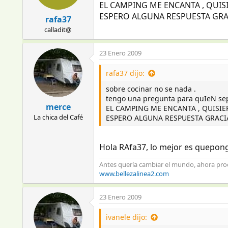
EL CAMPING ME ENCANTA , QUIS
ESPERO ALGUNA RESPUESTA GRA
rafa37
calladit@
23 Enero 2009
rafa37 dijo:
sobre cocinar no se nada .
tengo una pregunta para quIeN s
merce
EL CAMPING ME ENCANTA , QUISIE
La chica del Café
ESPERO ALGUNA RESPUESTA GRACI
Hola RAfa37, lo mejor es quepong
Antes quería cambiar el mundo, ahora pr
www.bellezalinea2.com
23 Enero 2009
ivanele dijo: