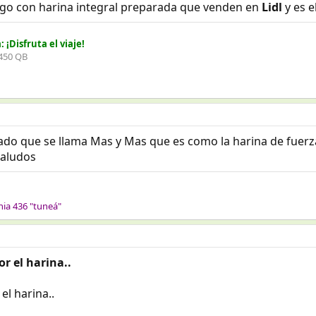
hago con harina integral preparada que venden en
Lidl
y es e
¡Disfruta el viaje!
 450 QB
o que se llama Mas y Mas que es como la harina de fuerza, 
Saludos
hia 436 "tuneá"
r el harina..
el harina..