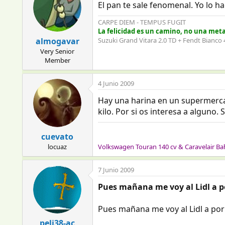
El pan te sale fenomenal. Yo lo 
CARPE DIEM - TEMPUS FUGIT
La felicidad es un camino, no una meta: 
almogavar
Suzuki Grand Vitara 2.0 TD + Fendt Bianco
Very Senior
Member
4 Junio 2009
Hay una harina en un supermercad
kilo. Por si os interesa a alguno. 
cuevato
locuaz
Volkswagen Touran 140 cv & Caravelair Ba
7 Junio 2009
Pues mañana me voy al Lidl a po
Pues mañana me voy al Lidl a por 
peli38-ac