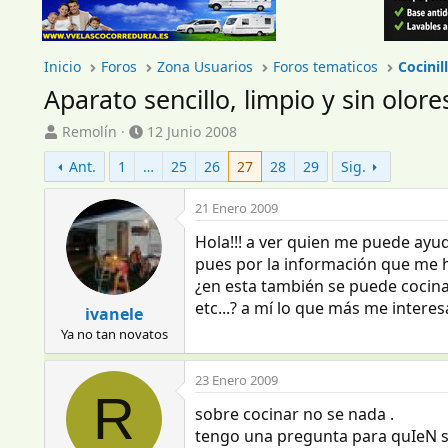
Inicio
Foros
Zona Usuarios
Foros tematicos
Cocinil
Aparato sencillo, limpio y sin olo
I
F
Remolín
12 Junio 2008
n
e
Ant.
1
…
25
26
27
28
29
Sig.
i
c
c
h
i
a
21 Enero 2009
a
d
Hola!!! a ver quien me puede ayuda
d
e
pues por la información que me ha
o
i
r
n
¿en esta también se puede cocina
d
i
etc...? a mí lo que más me interes
ivanele
e
c
Ya no tan novatos
l
i
t
o
e
23 Enero 2009
R
m
sobre cocinar no se nada .
a
tengo una pregunta para quIeN