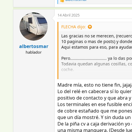
R
e
a
14 Abril 2025
c
c
FLECHA dijo:
i
o
Las gracias no se merecen, (recuer
n
10 paginas o mas de posts) y dond
e
albertosmar
Aqui estamos para eso, para ayud
s
hablador
:
Pero............................... ya lo da
Todavia quedan algunas cosillas, co
coche.
Si se me permite, yo te doy unas p
Madre mía, esto no tiene fin, jajaj
con el de ayudar.
Lo del relé en cabecera sí lo qu
positivo de contacto y que abra y 
La mas importante para mi es que N
intensidad ya importante y va a hac
Los terminales en ese fusible en
si finalmente decides poner el rele
de cobre estañado que me pones qu
que un día mostré. Y sin duda u
Otra cosa que haria , seria sanear 
De la piña cv a caja derivación y
tornillo es de M5 pues los que cor
una misma manguera. (Desde lue
cobre estañado ( te pongo foto) y co