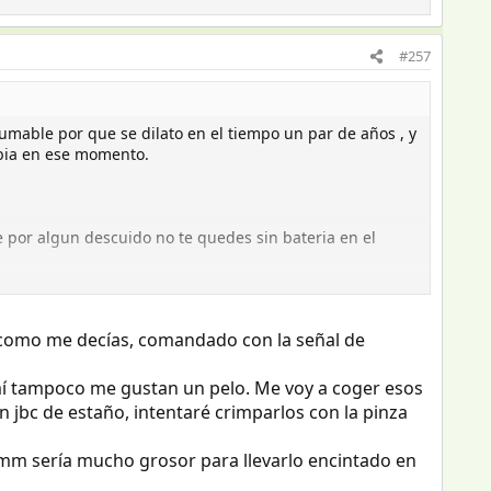
#257
umable por que se dilato en el tiempo un par de años , y
bia en ese momento.
e por algun descuido no te quedes sin bateria en el
u creas mas conveniente , OJO, sin animo de nada , solo
do como me decías, comandado con la señal de
l interruptor del frigo accionado, por ahi circula una
tanto de la caravana como las del coche.
mí tampoco me gustan un pelo. Me voy a coger esos
uptor del frigo accionado y el coche en marcha.
 jbc de estaño, intentaré crimparlos con la pinza
o me gustan un pelo, pondria el terminal adecuado si el
 6mm sería mucho grosor para llevarlo encintado en
ble de 4 mm, mi recomendacion serian terminales de
ia de bateria a fusible un latiguillo de 6 o 10 mm de