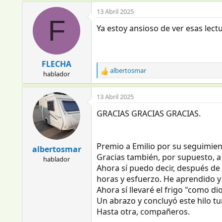
a
13 Abril 2025
c
F
c
Ya estoy ansioso de ver esas lectu
i
o
n
e
FLECHA
s
albertosmar
hablador
R
:
e
a
13 Abril 2025
c
c
GRACIAS GRACIAS GRACIAS.
i
o
n
Premio a Emilio por su seguimiento
e
albertosmar
s
Gracias también, por supuesto, a
hablador
:
Ahora sí puedo decir, después de
horas y esfuerzo. He aprendido y
Ahora sí llevaré el frigo "como di
Un abrazo y concluyó este hilo 
Hasta otra, compañeros.