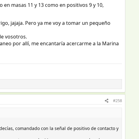
o en masas 11 y 13 como en positivos 9 y 10,
rigo, jajaja. Pero ya me voy a tomar un pequeño
or ( potente).
de vosotros.
6 mm y ya tendria toda la caravana con la misma seccion
aneo por allí, me encantaría acercarme a la Marina
n, quien sabe si el dia de mañana enganchas otra cosa.
#258
decías, comandado con la señal de positivo de contacto y