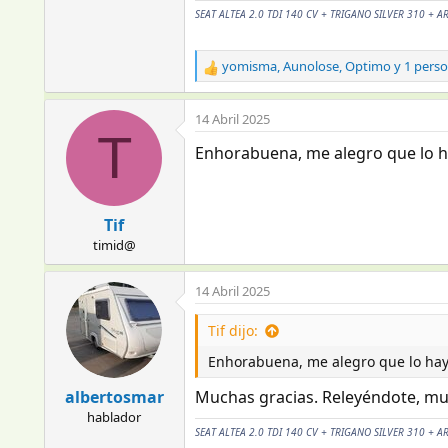
SEAT ALTEA 2.0 TDI 140 CV + TRIGANO SILVER 310 + A
yomisma
,
Aunolose
,
Optimo
y 1 pers
R
e
a
14 Abril 2025
c
T
c
Enhorabuena, me alegro que lo h
i
o
n
e
Tif
s
timid@
:
14 Abril 2025
Tif dijo:
Enhorabuena, me alegro que lo hay
albertosmar
Muchas gracias. Releyéndote, muy
hablador
SEAT ALTEA 2.0 TDI 140 CV + TRIGANO SILVER 310 + A