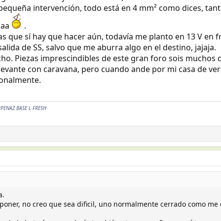
 pequeña intervención, todo está en 4 mm² como dices, tant
aaa
.
as que sí hay que hacer aún, todavía me planto en 13 V en f
stañado, permiten soldar el cable internamente con un buen soldad
lida de SS, salvo que me aburra algo en el destino, jajaja.
n un poco mas secundarias pero para ir dandoles una vuelta .
ho. Piezas imprescindibles de este gran foro sois muchos 
polares de 4 mm desde la piña a la caja de derivacion por unos de 
 levante con caravana, pero cuando ande por mi casa de ver
sonalmente.
vuelta al tema de cambiar el cable de 4 por alguno de mayor seccio
n recomendaciones, la decision de implementarlas o no ,es tuya.
 y esfuerzo.
RPENAZ BASE L FRESH
a.
o poner, no creo que sea dificil, uno normalmente cerrado como me 