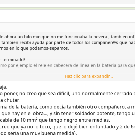
do ahora un hilo mio que no me funcionaba la nevera , tambien inf
e tambien recibi ayuda por parte de todos los compañer@s que ha
arnos en lo que podamos-sepamos.
s por terminado?
mo por ejemplo el rele en cabecera de linea en la bateria para qu
Haz clic para expandir...
equeñas sugerencias que tu ya adoptas o no en funcion de lo que t
aja.
iero poner, no creo que sea dificil, uno normalmente cerra
a chutar.
UNCA,NUNCA, NUNCA conectes la piña de la caravana al coche con e
er arco, con el tiempo se te sulfataran los terminales de las piñas 
cima de la batería, como decía también otro compañero, a 
 en cabecera de linea, esta recomendacion cambia a : con el interr
e hay en el obra..., y sin tener soldador potente, tengo un
n cable de 10 mm² que tengo negro entre medias.
los terminales de cabecera en la bateria , estos que llevas ahora n
o creo que ya no lo toco, que lo dejé bien enfundado y 2 de
respondan, creo que ahora llevas terminales de ojal de 10 para ca
go sería una muy buena medida).
mo el latiguillo que tienes ya no te valdria, pues ya puestos, pondr