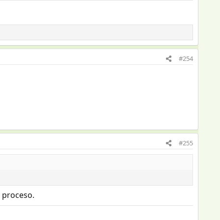
#254
#255
 proceso.