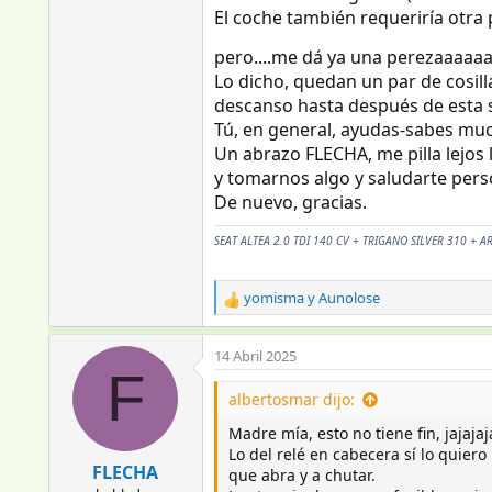
El coche también requeriría otra
seccion de hilo.
pero....me dá ya una perezaaaaa
Ver el archivos adjunto 4149559
Lo dicho, quedan un par de cosill
esos son los terminales de cobre e
Ver el archivos adjunto 4149560
descanso hasta después de esta sa
las siguientes 2 sugerencias ya so
Tú, en general, ayudas-sabes muc
en la caravana, sustituiria los uni
Un abrazo FLECHA, me pilla lejos
de conductor para el frigorifico.
y tomarnos algo y saludarte per
en el coche, tambien le daria una 
De nuevo, gracias.
Pero como te comento, esto solo so
Ahora a disfrutar de esa dedicacion
SEAT ALTEA 2.0 TDI 140 CV + TRIGANO SILVER 310 + A
Muy buen trabajo!
yomisma
y
Aunolose
R
e
a
14 Abril 2025
c
F
c
albertosmar dijo:
i
o
Madre mía, esto no tiene fin, jajajaj
n
Lo del relé en cabecera sí lo quier
e
FLECHA
que abra y a chutar.
s