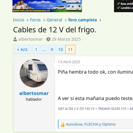
Inicio
Foros
General
foro campista
Cables de 12 V del frigo.
I
F
albertosmar
29 Marzo 2025
n
e
Ant.
1
…
9
10
11
i
c
c
h
i
a
13 Abril 2025
a
d
Piña hembra todo ok, con ilumin
d
e
o
i
r
n
d
i
albertosmar
e
c
A ver si esta mañana puedo test
hablador
l
i
t
o
SEAT ALTEA 2.0 TDI 140 CV + TRIGANO SILVER 310 + A
e
m
a
Aunolose
,
FLECHA
y
Optimo
R
e