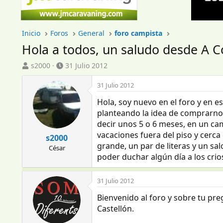
Inicio
Foros
General
foro campista
Hola a todos, un saludo desde A 
I
F
s2000
31 Julio 2012
n
e
i
c
31 Julio 2012
c
h
Hola, soy nuevo en el foro y en 
i
a
a
d
planteando la idea de comprarnos
d
e
decir unos 5 o 6 meses, en un ca
o
i
vacaciones fuera del piso y cerc
s2000
r
n
grande, un par de literas y un s
César
d
i
poder duchar algún día a los crio
e
c
l
i
t
o
31 Julio 2012
e
Bienvenido al foro y sobre tu pre
m
a
Castellón.