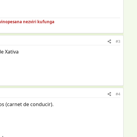
vinopesana nezviri kufunga
#3
de Xativa
#4
s (carnet de conducir).