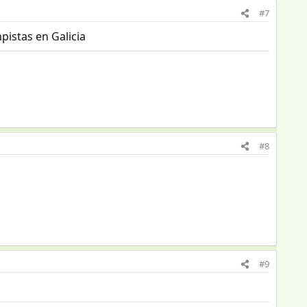
#7
pistas en Galicia
#8
#9