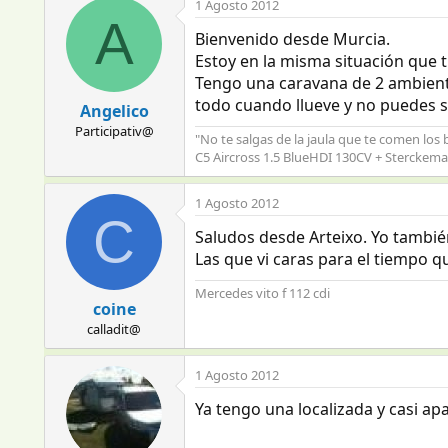
1 Agosto 2012
A
Bienvenido desde Murcia.
Estoy en la misma situación que t
Tengo una caravana de 2 ambiente
todo cuando llueve y no puedes sal
Angelico
Participativ@
"No te salgas de la jaula que te comen los 
C5 Aircross 1.5 BlueHDI 130CV + Sterckema
1 Agosto 2012
C
Saludos desde Arteixo. Yo tambi
Las que vi caras para el tiempo q
Mercedes vito f 112 cdi
coine
calladit@
1 Agosto 2012
Ya tengo una localizada y casi ap