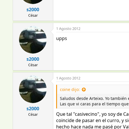
s2000
César
1 Agosto 2012
upps
s2000
César
1 Agosto 2012
coine dijo:
Saludos desde Arteixo. Yo también
Las que vi caras para el tiempo qu
s2000
Que tal "casivecino", yo soy de C
César
coincide de pasar en el curro, y 
hecho hace nada me pasé por Val