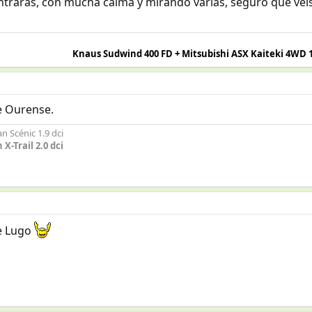
rarás, con mucha calma y mirando varias, seguro que veis
Knaus Sudwind 400 FD + Mitsubishi ASX Kaiteki 4WD 
e Ourense.
n Scénic 1.9 dci
X-Trail 2.0 dci
de Lugo