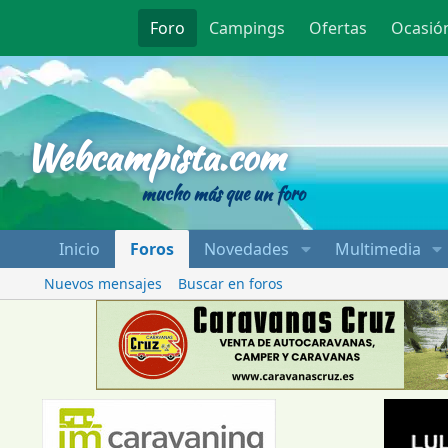
Foro
Campings
Ofertas
Ocasió
Webcampista
Webcampista.com
mucho más que un foro
Inicio
Foros
Novedades
Multimedia
Nuevos mensajes
Buscar en foros