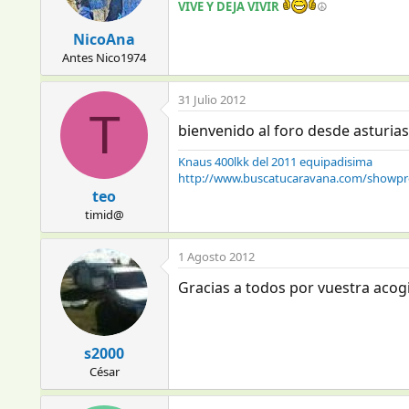
VIVE Y DEJA VIVIR
☮
NicoAna
Antes Nico1974
31 Julio 2012
T
bienvenido al foro desde asturias
Knaus 400lkk del 2011 equipadisima
http://www.buscatucaravana.com/showpr
teo
timid@
1 Agosto 2012
Gracias a todos por vuestra acog
s2000
César