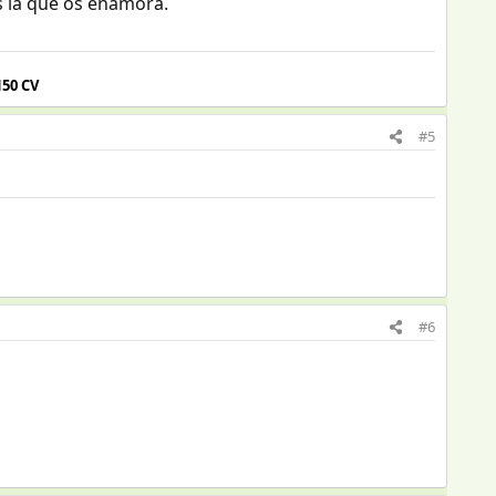
 la que os enamora.
150 CV
#5
#6