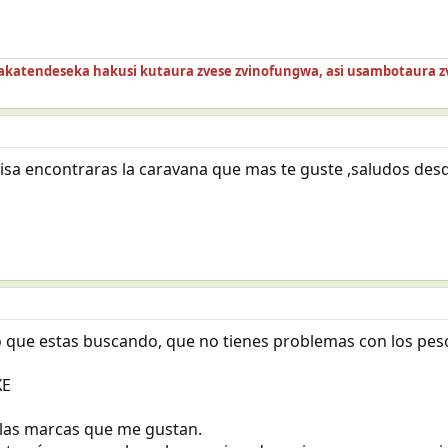
akatendeseka hakusi kutaura zvese zvinofungwa, asi usambotaura z
prisa encontraras la caravana que mas te guste ,saludos des
lo que estas buscando, que no tienes problemas con los peso
XE
 las marcas que me gustan.