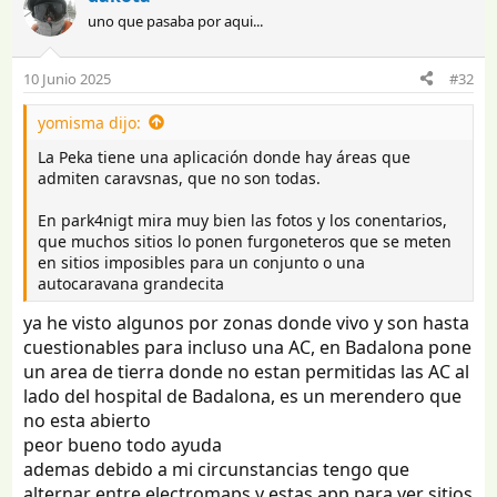
c
uno que pasaba por aqui...
c
i
o
10 Junio 2025
#32
n
e
yomisma dijo:
s
:
La Peka tiene una aplicación donde hay áreas que
admiten caravsnas, que no son todas.
En park4nigt mira muy bien las fotos y los conentarios,
que muchos sitios lo ponen furgoneteros que se meten
en sitios imposibles para un conjunto o una
autocaravana grandecita
ya he visto algunos por zonas donde vivo y son hasta
cuestionables para incluso una AC, en Badalona pone
un area de tierra donde no estan permitidas las AC al
lado del hospital de Badalona, es un merendero que
no esta abierto
peor bueno todo ayuda
ademas debido a mi circunstancias tengo que
alternar entre electromaps y estas app para ver sitios