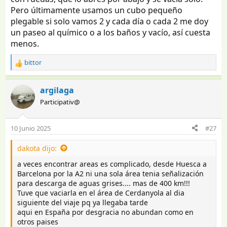
Pero últimamente usamos un cubo pequeño
plegable si solo vamos 2 y cada día o cada 2 me doy
un paseo al químico o a los baños y vacío, así cuesta
menos.
bittor
R
e
a
argilaga
c
Participativ@
c
i
o
10 Junio 2025
#27
n
e
dakota dijo:
s
:
a veces encontrar areas es complicado, desde Huesca a
Barcelona por la A2 ni una sola área tenia señalización
para descarga de aguas grises.... mas de 400 km!!!
Tuve que vaciarla en el área de Cerdanyola al dia
siguiente del viaje pq ya llegaba tarde
aqui en España por desgracia no abundan como en
otros paises