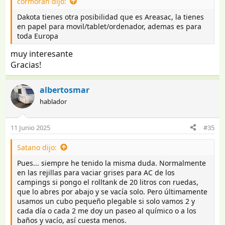
cormoran dijo:
s
:
Dakota tienes otra posibilidad que es Areasac, la tienes
en papel para movil/tablet/ordenador, ademas es para
toda Europa
muy interesante
Gracias!
albertosmar
hablador
11 Junio 2025
#35
Satano dijo:
Pues... siempre he tenido la misma duda. Normalmente
en las rejillas para vaciar grises para AC de los
campings si pongo el rolltank de 20 litros con ruedas,
que lo abres por abajo y se vacía solo. Pero últimamente
usamos un cubo pequeño plegable si solo vamos 2 y
cada día o cada 2 me doy un paseo al químico o a los
baños y vacío, así cuesta menos.