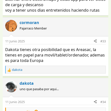
de carga y descanso
voy a tener unos dias entretenidos haciendo rutas
cormoran
Pajarraco Member
11 Junio 2025
#33
Dakota tienes otra posibilidad que es Areasac, la
tienes en papel para movil/tablet/ordenador, ademas
es para toda Europa
dakota
R
e
a
dakota
c
uno que pasaba por aqui...
c
i
o
11 Junio 2025
#34
n
e