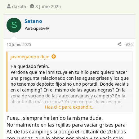
I
F
dakota
8 Junio 2025
n
e
i
c
Satano
S
c
h
Participativ@
i
a
a
d
d
e
10 Junio 2025
#26
o
i
r
n
javimeganero dijo:
d
i
e
c
Ha quedado fetén.
l
i
Perdona que me inmiscuya en tu hilo pero quiero hacer
t
o
una pregunta relacionado con las aguas grises y los que
e
no tenemos depósito fijo sino uno portatil. Donde vaciáis
m
en el camping? En el mismo de las aguas negras? En la
a
zona de vaciado de las autocaravanas y campers? En la
alcantarilla más cercana? Ya van un par de veces que
Haz clic para expandir...
alguna "policía de balcón" de las que están fijas en el
camping al verme con el fiamma rolltank vaciando en la
Pues... siempre he tenido la misma duda.
alcantarilla se piensan que estoy vaciando las aguas
Normalmente en las rejillas para vaciar grises para
negras ahí y tengo que andarme explicando y a lo mejor
AC de los campings si pongo el rolltank de 20 litros
lo estoy haciendo yo mal...
con ruedas, que lo abres por abajo y se vacía solo.