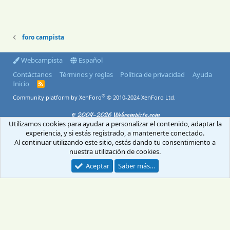
foro campista
Webcampista
Español
Contáctanos
Términos y reglas
Política de privacidad
Ayuda
Inicio
R
S
®
Community platform by XenForo
© 2010-2024 XenForo Ltd.
S
© 2004-2026 Webcampista.com
Utilizamos cookies para ayudar a personalizar el contenido, adaptar la
Envíanos un email
Menú profesionales
experiencia, y si estás registrado, a mantenerte conectado.
Aviso Legal
Política de cookies
Al continuar utilizando este sitio, estás dando tu consentimiento a
Política de privacidad
nuestra utilización de cookies.
Aceptar
Saber más…