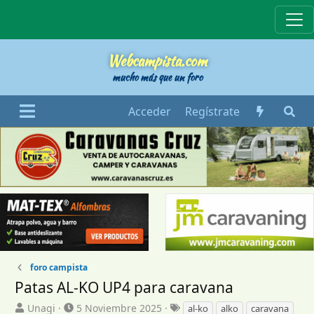
Webcampista
Webcampista.com
mucho más que un foro
Acceder
Regístrate
foro campista
Patas AL-KO UP4 para caravana
I
F
E
Unagi
5 Noviembre 2025
al-ko
alko
caravana