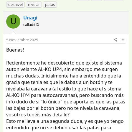
n
e
t
desnivel
nivelar
patas
i
c
i
c
h
q
Unagi
U
i
a
u
calladit@
a
d
e
d
e
t
o
i
a
5 Noviembre 2025
#1
r
n
s
d
i
Buenas!
e
c
l
i
Recientemente he descubierto que existe el sistema
t
o
autonivelante AL-KO UP4, sin embargo me surgen
e
muchas dudas. Inicialmente había entendido que la
m
a
gracia que tenia es que le dabas a un botón y te
nivelaba la caravana (al estilo lo que hace el sistema
AL-KO HY4 para autocaravanas), pero buscando más
info dudo de si "lo único" que aporta es que las patas
las bajas por el botón pero no te nivela la caravana,
vosotros tenéis más detalle?
Esto me lleva a una segunda duda, y es que yo tengo
entendido que no se deben usar las patas para