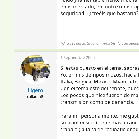
en el mercado, encontré un equip
seguridad... ¿creéis que bastaría?
"Una vez descartado lo imposible, lo que qued
1 Septiembre 2005
Si estas puesto en el tema, sabra
Yo, en mis tiempos mozos, hacia 
Italia, Belgica, Mexico, Miami, etc.
Con el tema este del rebote, pued
Ligero
Los pocos que hice fueron de mar
calladit@
transmision como de ganancia.
Para mi, personalmente, me gusta
su transmision) tiene mas alcanc
trabajo ( a falta de radioaficion