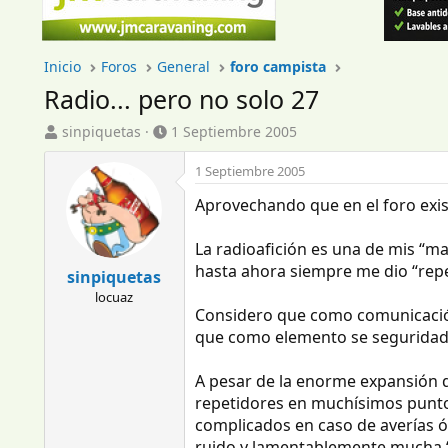
Inicio
Foros
General
foro campista
Radio... pero no solo 27
I
F
sinpiquetas
1 Septiembre 2005
n
e
i
c
1 Septiembre 2005
c
h
Aprovechando que en el foro exist
i
a
a
d
d
e
La radioafición es una de mis “ma
o
i
hasta ahora siempre me dio “repel
sinpiquetas
r
n
locuaz
d
i
Considero que como comunicación e
e
c
que como elemento se seguridad y 
l
i
t
o
e
A pesar de la enorme expansión d
m
repetidores en muchísimos puntos, 
a
complicados en caso de averías ó 
ruido y lamentablemente mucha “gu