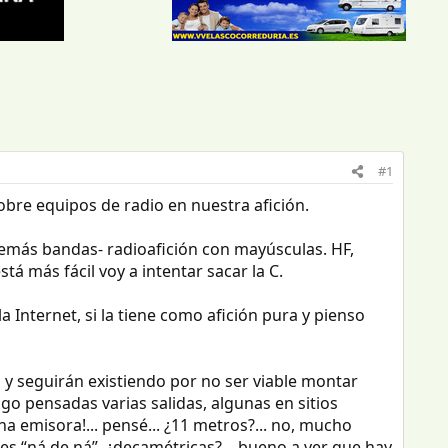
#1
obre equipos de radio en nuestra afición.
 demás bandas- radioafición con mayúsculas. HF,
á más fácil voy a intentar sacar la C.
 Internet, si la tiene como afición pura y pienso
y seguirán existiendo por no ser viable montar
ngo pensadas varias salidas, algunas en sitios
a emisora!... pensé... ¿11 metros?... no, mucho
es “ná de ná”, ¿decamétricas?... bueno a ver que hay