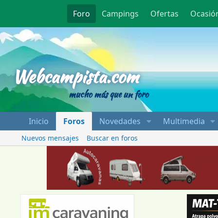
Foro
Campings
Ofertas
Ocasió
Webcampista
Webcampista.com
mucho más que un foro
Inicio
Foros
Novedades
Multimedia
Nuevos mensajes
Buscar en foros