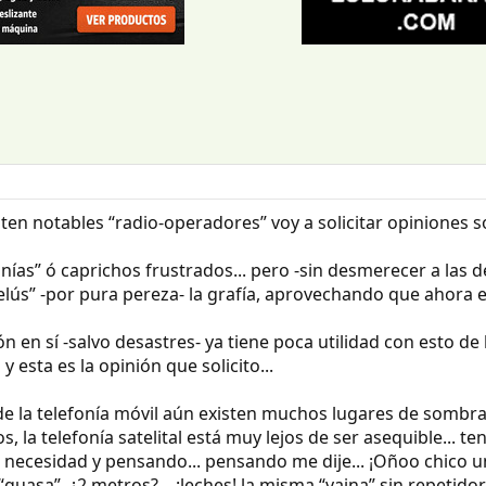
en notables “radio-operadores” voy a solicitar opiniones s
nías” ó caprichos frustrados... pero -sin desmerecer a las
ús” -por pura pereza- la grafía, aprovechando que ahora est
n sí -salvo desastres- ya tiene poca utilidad con esto de la
esta es la opinión que solicito...
e la telefonía móvil aún existen muchos lugares de sombra 
la telefonía satelital está muy lejos de ser asequible... te
necesidad y pensando... pensando me dije... ¡Oñoo chico un
asa”, ¿2 metros?... ¡leches! la misma “vaina” sin repetidor