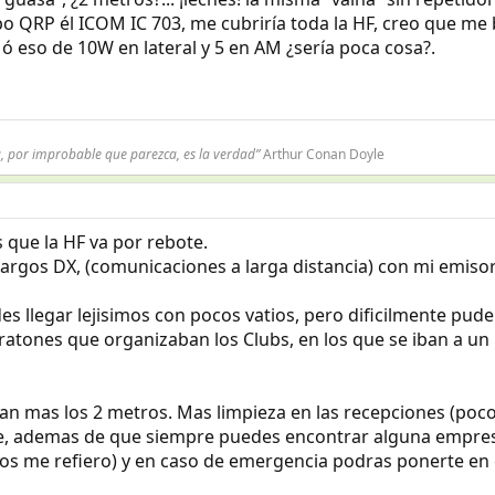
o QRP él ICOM IC 703, me cubriría toda la HF, creo que me 
 ó eso de 10W en lateral y 5 en AM ¿sería poca cosa?.
a, por improbable que parezca, es la verdad”
Arthur Conan Doyle
s que la HF va por rebote.
largos DX, (comunicaciones a larga distancia) con mi emisor
es llegar lejisimos con pocos vatios, pero dificilmente pud
atones que organizaban los Clubs, en los que se iban a un b
n mas los 2 metros. Mas limpieza en las recepciones (poco 
e, ademas de que siempre puedes encontrar alguna empresa
ados me refiero) y en caso de emergencia podras ponerte en 