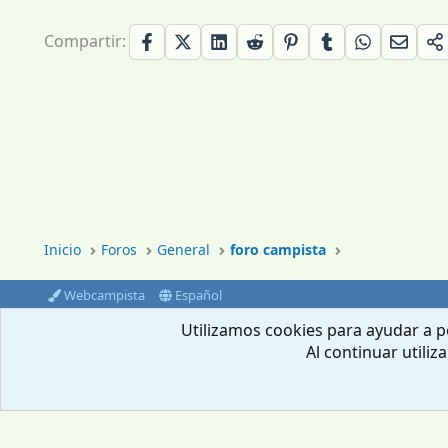
Compartir:
Inicio
Foros
General
foro campista
Webcampista
Español
®
Community platform by XenForo
© 2010-2024 XenForo Ltd.
Utilizamos cookies para ayudar a pe
Al continuar utiliz
Envíanos un email
Aviso Legal
Política de privacidad