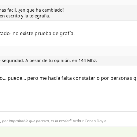
mas facil, ¿en que ha cambiado?
escrito y la telegrafia.
do- no existe prueba de grafía.
 seguridad. A pesar de tu opinión, en 144 Mhz.
o... puede... pero me hacía falta constatarlo por personas q
a, por improbable que parezca, es la verdad”
Arthur Conan Doyle