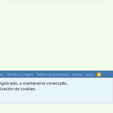
os
Términos y reglas
Política de privacidad
Ayuda
Inicio
R
S
S
 registrado, a mantenerte conectado.
lización de cookies.
© 2004-2026 Webcampista.com
Menú profesionales
Política de cookies