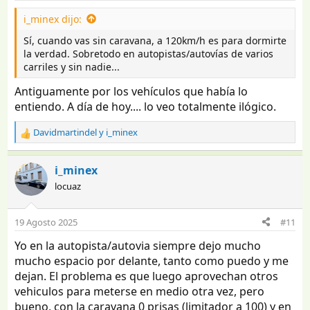
i_minex dijo:
Sí, cuando vas sin caravana, a 120km/h es para dormirte
la verdad. Sobretodo en autopistas/autovías de varios
carriles y sin nadie...
Antiguamente por los vehículos que había lo
entiendo. A día de hoy.... lo veo totalmente ilógico.
Davidmartindel
y
i_minex
R
e
a
i_minex
c
locuaz
c
i
o
19 Agosto 2025
#11
n
e
Yo en la autopista/autovia siempre dejo mucho
s
mucho espacio por delante, tanto como puedo y me
:
dejan. El problema es que luego aprovechan otros
vehiculos para meterse en medio otra vez, pero
bueno, con la caravana 0 prisas (limitador a 100) y en