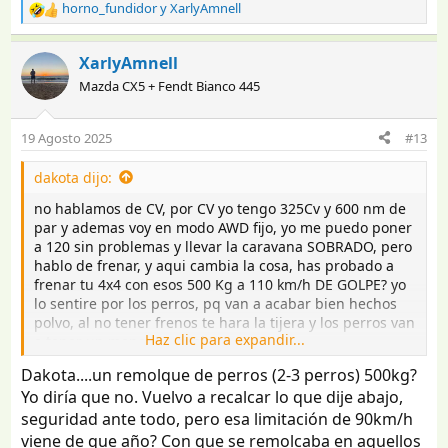
horno_fundidor
y
XarlyAmnell
R
e
a
XarlyAmnell
c
Mazda CX5 + Fendt Bianco 445
c
i
o
19 Agosto 2025
#13
n
e
dakota dijo:
s
:
no hablamos de CV, por CV yo tengo 325Cv y 600 nm de
par y ademas voy en modo AWD fijo, yo me puedo poner
a 120 sin problemas y llevar la caravana SOBRADO, pero
hablo de frenar, y aqui cambia la cosa, has probado a
frenar tu 4x4 con esos 500 Kg a 110 km/h DE GOLPE? yo
lo sentire por los perros, pq van a acabar bien hechos
polvo, al no tener frenos te hara la tijera y los perros van
Haz clic para expandir...
a tener un meneo que tela...
y si te sentiras muy seguro, pero volvemos a lo mismo,
Dakota....un remolque de perros (2-3 perros) 500kg?
950 Kg que van a empujarte el coche a pesar de que
Yo diría que no. Vuelvo a recalcar lo que dije abajo,
lleve su freno de inercia, eso hara que la frenada sea
seguridad ante todo, pero esa limitación de 90km/h
mas complicada y larga, y eso es otra cosa, la gente no
respeta la distancia, a 120 un coche normal necesitara
viene de que año? Con que se remolcaba en aquellos