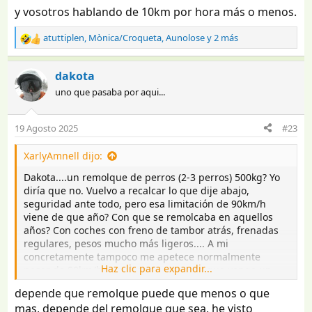
y vosotros hablando de 10km por hora más o menos.
atuttiplen
,
Mònica/Croqueta
,
Aunolose
y 2 más
R
e
a
dakota
c
uno que pasaba por aqui...
c
i
o
19 Agosto 2025
#23
n
e
XarlyAmnell dijo:
s
:
Dakota....un remolque de perros (2-3 perros) 500kg? Yo
diría que no. Vuelvo a recalcar lo que dije abajo,
seguridad ante todo, pero esa limitación de 90km/h
viene de que año? Con que se remolcaba en aquellos
años? Con coches con freno de tambor atrás, frenadas
regulares, pesos mucho más ligeros.... A mi
concretamente tampoco me apetece normalmente
Haz clic para expandir...
pasar de 90km/h remolcando, a no ser que venga un
repecho e intento coger algo de carrerilla hasta los 105
depende que remolque puede que menos o que
de marcador, por que me parece inseguro según en que
mas, depende del remolque que sea, he visto
situaciones.