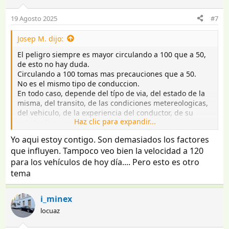
i
o
19 Agosto 2025
#7
n
e
Josep M. dijo:
s
:
El peligro siempre es mayor circulando a 100 que a 50,
de esto no hay duda.
Circulando a 100 tomas mas precauciones que a 50.
No es el mismo tipo de conduccion.
En todo caso, depende del típo de via, del estado de la
misma, del transito, de las condiciones metereologicas,
del vehiculo, de la experiencia del conductor, de su
Haz clic para expandir...
estado de animo.....
Con el lio que hay en la AP-7, y la cantidad de camiones,
Yo aqui estoy contigo. Son demasiados los factores
la circulacion resulta bastante laboriosa, por no decir
que influyen. Tampoco veo bien la velocidad a 120
pesada.
para los vehículos de hoy día.... Pero esto es otro
tema
i_minex
locuaz