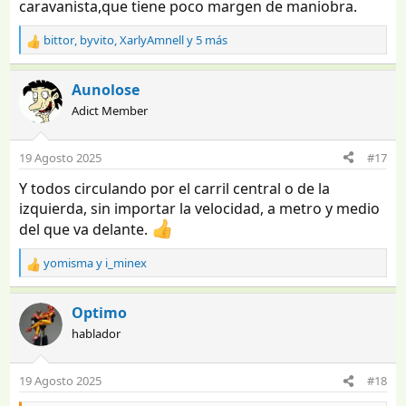
caravanista,que tiene poco margen de maniobra.
bittor
,
byvito
,
XarlyAmnell
y 5 más
R
e
a
Aunolose
c
Adict Member
c
i
o
19 Agosto 2025
#17
n
e
Y todos circulando por el carril central o de la
s
izquierda, sin importar la velocidad, a metro y medio
:
del que va delante.
yomisma
y
i_minex
R
e
a
Optimo
c
hablador
c
i
o
19 Agosto 2025
#18
n
e