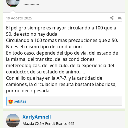
...................
c
i
o
19 Agosto 2025
#6
n
e
El peligro siempre es mayor circulando a 100 que a
s
50, de esto no hay duda.
:
Circulando a 100 tomas mas precauciones que a 50.
No es el mismo tipo de conduccion.
En todo caso, depende del típo de via, del estado de
la misma, del transito, de las condiciones
metereologicas, del vehiculo, de la experiencia del
conductor, de su estado de animo.....
Con el lio que hay en la AP-7, y la cantidad de
camiones, la circulacion resulta bastante laboriosa,
por no decir pesada.
pelotas
R
e
a
XarlyAmnell
c
Mazda CX5 + Fendt Bianco 445
c