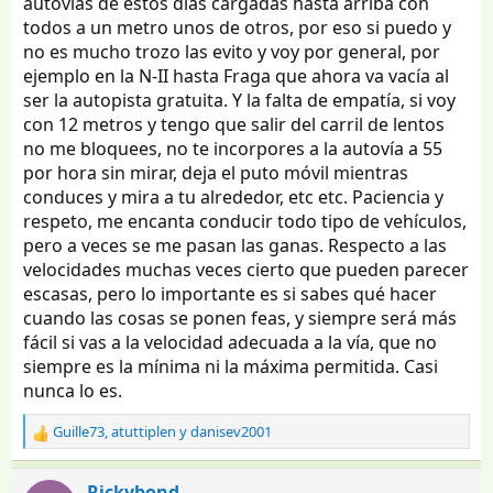
autovías de estos días cargadas hasta arriba con
:
todos a un metro unos de otros, por eso si puedo y
no es mucho trozo las evito y voy por general, por
ejemplo en la N-II hasta Fraga que ahora va vacía al
ser la autopista gratuita. Y la falta de empatía, si voy
con 12 metros y tengo que salir del carril de lentos
no me bloquees, no te incorpores a la autovía a 55
por hora sin mirar, deja el puto móvil mientras
conduces y mira a tu alrededor, etc etc. Paciencia y
respeto, me encanta conducir todo tipo de vehículos,
pero a veces se me pasan las ganas. Respecto a las
velocidades muchas veces cierto que pueden parecer
escasas, pero lo importante es si sabes qué hacer
cuando las cosas se ponen feas, y siempre será más
fácil si vas a la velocidad adecuada a la vía, que no
siempre es la mínima ni la máxima permitida. Casi
nunca lo es.
Guille73
,
atuttiplen
y
danisev2001
R
e
a
Rickybond