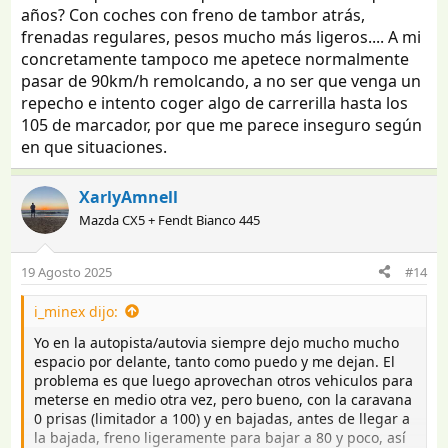
una distancia de frenada de unos 80 metros (segun la
años? Con coches con freno de tambor atrás,
IA de google) asi que con una caravana detras puedes
frenadas regulares, pesos mucho más ligeros.... A mi
ser tranquilamente 100 metros o mas
concretamente tampoco me apetece normalmente
Hay normas que son estupidas y sin sentido... pero lo de
pasar de 90km/h remolcando, a no ser que venga un
ir a 90km/h llevando una caravana tiene un sentido
repecho e intento coger algo de carrerilla hasta los
razonado, seguridad! en otros paises se limita a
100km/h, lo de los franceses es una anomalia que
105 de marcador, por que me parece inseguro según
puedan ir a esa velocidad, yo he viajado por alli y no
en que situaciones.
pasaba de 90 ni en broma.
XarlyAmnell
Mazda CX5 + Fendt Bianco 445
19 Agosto 2025
#14
i_minex dijo:
Yo en la autopista/autovia siempre dejo mucho mucho
espacio por delante, tanto como puedo y me dejan. El
problema es que luego aprovechan otros vehiculos para
meterse en medio otra vez, pero bueno, con la caravana
0 prisas (limitador a 100) y en bajadas, antes de llegar a
la bajada, freno ligeramente para bajar a 80 y poco, así