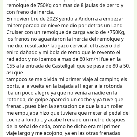
remolque de 750Kg con mas de 8 jaulas de perro y
con freno de inercia.
En noviembre de 2023 yendo a Andorra a empezar
mi temporada de nieve me dio por detras un Land
Cruiser con un remolque de carga vacio de +750Kg,
los frenos no aguantaron la inercia del remolque y
me dio, resultado? latigazo cervical, el trasero del
eniro dañado y mi bola de remolque le revento el
radiador. y no ibamos a mas de 60 km/h! fue en la
C55 a la entrada de Castellgali que se pasa de 80 a 50,
asi que
tampoco se me olvida mi primer viaje al camping els
ports, a la vuelta en la bajada al llegar a la rotonda
iba un poco alegre ya que no venia a nadie en la
rotonda, de golpe aparecio un coche y ya tuve que
frenar... pues bien la sensacion de que la sun roller
me empujaba hizo que tuviera que meter el pedal del
coche a fondo... y acabe frenado un metro despues
de la señal de ceda, como he dicho era mi primer
viaje largo y me acojono, ya en las otras frenadas