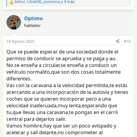
bittor
,
Ulnet00
,
yomisma
y 3 más
R
e
a
Optimo
c
hablador
c
i
o
19 Agosto 2025
#16
n
e
Que se puede esperar de una sociedad donde el
s
permiso de conducir se aprueba y se paga y au.
:
No se enseña a circular,se enseña a conducir un
vehículo normalito,que son dos cosas totalmente
diferentes.
Vas con la caravana a la velocidad permitida,te estás
acercando a una incorporación de la autovía y tienes
coches que se quieren incorporar pero a una
velocidad inadecuada,muy lenta,esperando que
tu,que llevas una caravana,te pongas en el carril
central para dejarlos salir.
Vamos hombre,hay que ser un poco avispado y
acelerar y salí delante,no comprometer al