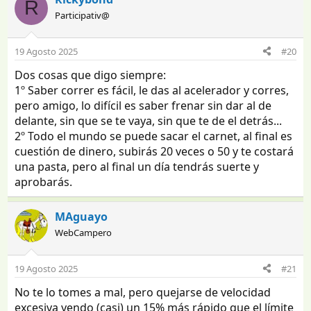
R
c
Participativ@
c
i
o
19 Agosto 2025
#20
n
e
Dos cosas que digo siempre:
s
1º Saber correr es fácil, le das al acelerador y corres,
:
pero amigo, lo difícil es saber frenar sin dar al de
delante, sin que se te vaya, sin que te de el detrás...
2º Todo el mundo se puede sacar el carnet, al final es
cuestión de dinero, subirás 20 veces o 50 y te costará
una pasta, pero al final un día tendrás suerte y
aprobarás.
MAguayo
WebCampero
19 Agosto 2025
#21
No te lo tomes a mal, pero quejarse de velocidad
excesiva yendo (casi) un 15% más rápido que el límite