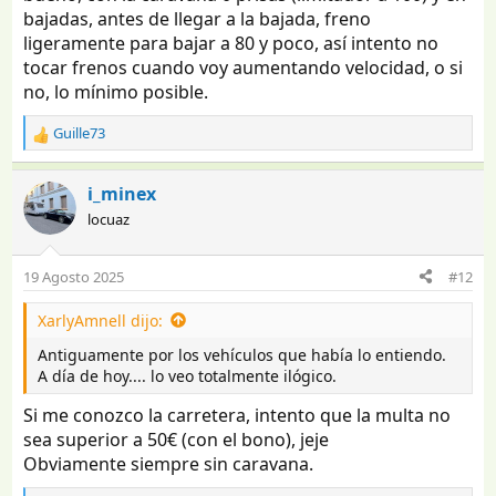
bajadas, antes de llegar a la bajada, freno
ligeramente para bajar a 80 y poco, así intento no
tocar frenos cuando voy aumentando velocidad, o si
no, lo mínimo posible.
Guille73
R
e
a
i_minex
c
locuaz
c
i
o
19 Agosto 2025
#12
n
e
XarlyAmnell dijo:
s
:
Antiguamente por los vehículos que había lo entiendo.
A día de hoy.... lo veo totalmente ilógico.
Si me conozco la carretera, intento que la multa no
sea superior a 50€ (con el bono), jeje
Obviamente siempre sin caravana.