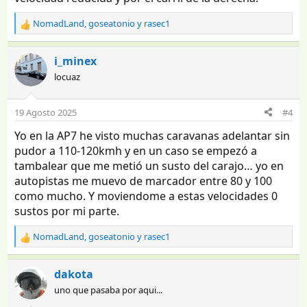
NomadLand
,
goseatonio
y
rasec1
R
e
a
i_minex
c
locuaz
c
i
o
19 Agosto 2025
#4
n
e
Yo en la AP7 he visto muchas caravanas adelantar sin
s
pudor a 110-120kmh y en un caso se empezó a
:
tambalear que me metió un susto del carajo… yo en
autopistas me muevo de marcador entre 80 y 100
como mucho. Y moviendome a estas velocidades 0
sustos por mi parte.
NomadLand
,
goseatonio
y
rasec1
R
e
a
dakota
c
uno que pasaba por aqui...
c
i