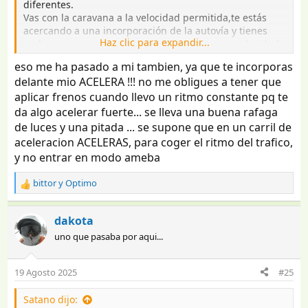
diferentes.
Vas con la caravana a la velocidad permitida,te estás
acercando a una incorporación de la autovía y tienes
Haz clic para expandir...
coches que se quieren incorporar pero a una velocidad
inadecuada,muy lenta,esperando que tu,que llevas una
eso me ha pasado a mi tambien, ya que te incorporas
caravana,te pongas en el carril central para dejarlos
delante mio ACELERA !!! no me obligues a tener que
salir.
aplicar frenos cuando llevo un ritmo constante pq te
Vamos hombre,hay que ser un poco avispado y acelerar
y salí delante,no comprometer al caravanista,que tiene
da algo acelerar fuerte... se lleva una buena rafaga
poco margen de maniobra.
de luces y una pitada ... se supone que en un carril de
aceleracion ACELERAS, para coger el ritmo del trafico,
y no entrar en modo ameba
bittor
y
Optimo
R
e
a
dakota
c
uno que pasaba por aqui...
c
i
o
19 Agosto 2025
#25
n
e
Satano dijo:
s