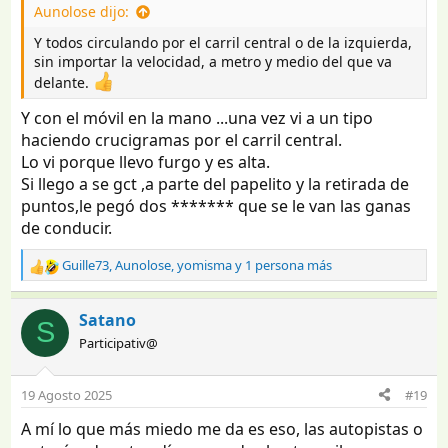
Aunolose dijo:
s
:
Y todos circulando por el carril central o de la izquierda,
sin importar la velocidad, a metro y medio del que va
delante.
Y con el móvil en la mano ...una vez vi a un tipo
haciendo crucigramas por el carril central.
Lo vi porque llevo furgo y es alta.
Si llego a se gct ,a parte del papelito y la retirada de
puntos,le pegó dos ******* que se le van las ganas
de conducir.
Guille73
,
Aunolose
,
yomisma
y 1 persona más
R
e
a
Satano
S
c
Participativ@
c
i
o
19 Agosto 2025
#19
n
e
A mí lo que más miedo me da es eso, las autopistas o
s