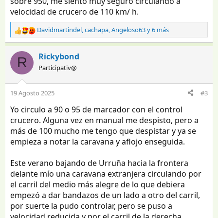
sobre 950, me siento muy seguro circulando a
velocidad de crucero de 110 km/ h.
Davidmartindel
,
cachapa
,
Angeloso63
y 6 más
R
e
a
Rickybond
R
c
Participativ@
c
i
o
19 Agosto 2025
#3
n
e
Yo circulo a 90 o 95 de marcador con el control
s
crucero. Alguna vez en manual me despisto, pero a
:
más de 100 mucho me tengo que despistar y ya se
empieza a notar la caravana y aflojo enseguida.
Este verano bajando de Urruña hacia la frontera
delante mío una caravana extranjera circulando por
el carril del medio más alegre de lo que debiera
empezó a dar bandazos de un lado a otro del carril,
por suerte la pudo controlar, pero se puso a
velocidad reducida y por el carril de la derecha.