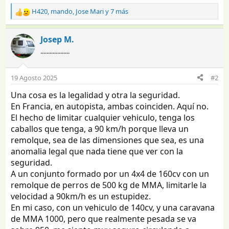
H420
,
mando
,
Jose Mari
y 7 más
R
e
a
Josep M.
c
...................
c
i
o
19 Agosto 2025
#2
n
e
Una cosa es la legalidad y otra la seguridad.
s
En Francia, en autopista, ambas coinciden. Aquí no.
:
El hecho de limitar cualquier vehiculo, tenga los
caballos que tenga, a 90 km/h porque lleva un
remolque, sea de las dimensiones que sea, es una
anomalia legal que nada tiene que ver con la
seguridad.
A un conjunto formado por un 4x4 de 160cv con un
remolque de perros de 500 kg de MMA, limitarle la
velocidad a 90km/h es un estupidez.
En mi caso, con un vehiculo de 140cv, y una caravana
de MMA 1000, pero que realmente pesada se va