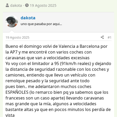
I
F
dakota
19 Agosto 2025
n
e
i
c
dakota
c
h
uno que pasaba por aqui...
i
a
a
d
d
e
19 Agosto 2025
#1
o
i
r
n
Bueno el domingo volvi de Valencia a Barcelona por
d
i
la AP7 y me encontré con varios coches con
e
c
caravanas que van a velocidades excesivas
l
i
Yo voy con el limitador a 95 (91km/h reales) y dejando
t
o
la distancia de seguridad razonable con los coches y
e
camiones, entiendo que llevo un vehículo con
m
a
remolque pesado y la seguridad ante todo
pues bien.. me adelantaron muchos coches
ESPAÑOLES (lo remarco bien pq ya sabemos que los
franceses son un caso aparte) llevando caravanas
mas grande que la mía, algunos a velocidades
bastante altas ya que en pocos minutos los perdía de
vista