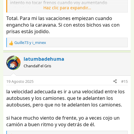
intento no tocar frenos cuando voy aumentando
Haz clic para expandir...
velocidad, o si no, lo mínimo posible.
Total. Para mi las vacaciones empiezan cuando
engancho la caravana. Si con estos bichos vas con
prisas estás jodido.
Guille73
y
i_minex
R
e
a
latumbadehuma
c
Chandalf el Gris
c
i
o
19 Agosto 2025
#15
n
e
la velocidad adecuada es ir a una velocidad entre los
s
autobuses y los camiones. que te adelanten los
:
autobuses, pero que no te adelanten los camiones.
si hace mucho viento de frente, yo a veces cojo un
camión a buen ritmo y voy detrás de él.