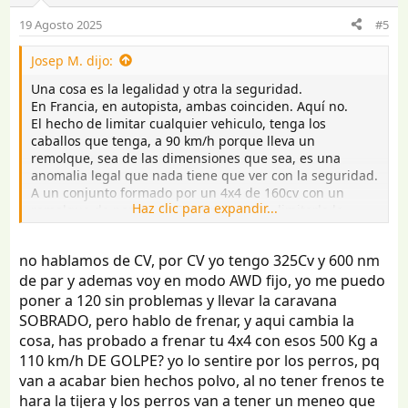
o
19 Agosto 2025
#5
n
e
Josep M. dijo:
s
:
Una cosa es la legalidad y otra la seguridad.
En Francia, en autopista, ambas coinciden. Aquí no.
El hecho de limitar cualquier vehiculo, tenga los
caballos que tenga, a 90 km/h porque lleva un
remolque, sea de las dimensiones que sea, es una
anomalia legal que nada tiene que ver con la seguridad.
A un conjunto formado por un 4x4 de 160cv con un
Haz clic para expandir...
remolque de perros de 500 kg de MMA, limitarle la
velocidad a 90km/h es un estupidez.
En mi caso, con un vehiculo de 140cv, y una caravana de
no hablamos de CV, por CV yo tengo 325Cv y 600 nm
MMA 1000, pero que realmente pesada se va sobre 950,
de par y ademas voy en modo AWD fijo, yo me puedo
me siento muy seguro circulando a velocidad de crucero
de 110 km/ h.
poner a 120 sin problemas y llevar la caravana
SOBRADO, pero hablo de frenar, y aqui cambia la
cosa, has probado a frenar tu 4x4 con esos 500 Kg a
110 km/h DE GOLPE? yo lo sentire por los perros, pq
van a acabar bien hechos polvo, al no tener frenos te
hara la tijera y los perros van a tener un meneo que