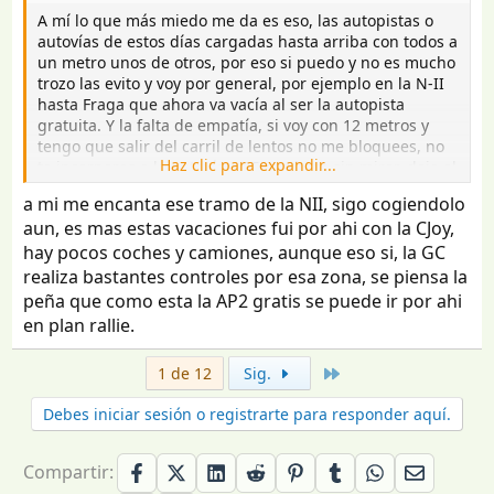
:
A mí lo que más miedo me da es eso, las autopistas o
autovías de estos días cargadas hasta arriba con todos a
un metro unos de otros, por eso si puedo y no es mucho
trozo las evito y voy por general, por ejemplo en la N-II
hasta Fraga que ahora va vacía al ser la autopista
gratuita. Y la falta de empatía, si voy con 12 metros y
tengo que salir del carril de lentos no me bloquees, no
Haz clic para expandir...
te incorpores a la autovía a 55 por hora sin mirar, deja el
puto móvil mientras conduces y mira a tu alrededor, etc
a mi me encanta ese tramo de la NII, sigo cogiendolo
etc. Paciencia y respeto, me encanta conducir todo tipo
aun, es mas estas vacaciones fui por ahi con la CJoy,
de vehículos, pero a veces se me pasan las ganas.
hay pocos coches y camiones, aunque eso si, la GC
Respecto a las velocidades muchas veces cierto que
pueden parecer escasas, pero lo importante es si sabes
realiza bastantes controles por esa zona, se piensa la
qué hacer cuando las cosas se ponen feas, y siempre
peña que como esta la AP2 gratis se puede ir por ahi
será más fácil si vas a la velocidad adecuada a la vía,
en plan rallie.
que no siempre es la mínima ni la máxima permitida.
Casi nunca lo es.
Último
1 de 12
Sig.
Debes iniciar sesión o registrarte para responder aquí.
Compartir: