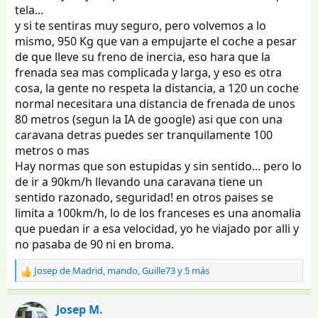
tela...
y si te sentiras muy seguro, pero volvemos a lo
mismo, 950 Kg que van a empujarte el coche a pesar
de que lleve su freno de inercia, eso hara que la
frenada sea mas complicada y larga, y eso es otra
cosa, la gente no respeta la distancia, a 120 un coche
normal necesitara una distancia de frenada de unos
80 metros (segun la IA de google) asi que con una
caravana detras puedes ser tranquilamente 100
metros o mas
Hay normas que son estupidas y sin sentido... pero lo
de ir a 90km/h llevando una caravana tiene un
sentido razonado, seguridad! en otros paises se
limita a 100km/h, lo de los franceses es una anomalia
que puedan ir a esa velocidad, yo he viajado por alli y
no pasaba de 90 ni en broma.
Josep de Madrid
,
mando
,
Guille73
y 5 más
R
e
a
Josep M.
c