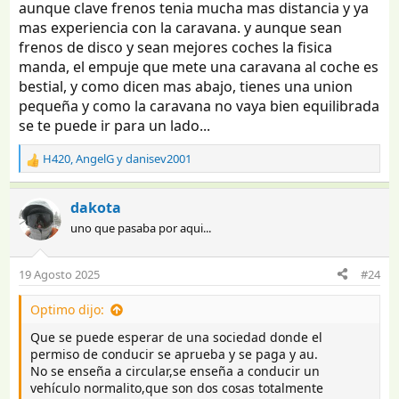
aunque clave frenos tenia mucha mas distancia y ya
mas experiencia con la caravana. y aunque sean
frenos de disco y sean mejores coches la fisica
manda, el empuje que mete una caravana al coche es
bestial, y como dicen mas abajo, tienes una union
pequeña y como la caravana no vaya bien equilibrada
se te puede ir para un lado...
H420
,
AngelG
y
danisev2001
R
e
a
dakota
c
uno que pasaba por aqui...
c
i
o
19 Agosto 2025
#24
n
e
Optimo dijo:
s
:
Que se puede esperar de una sociedad donde el
permiso de conducir se aprueba y se paga y au.
No se enseña a circular,se enseña a conducir un
vehículo normalito,que son dos cosas totalmente