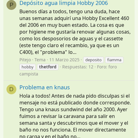
Depósito agua limpia Hobby 2006
P
Buenos días a todos, tengo una duda, hace
unas semanas adquirí una Hobby Excellent 460
del 2006 en muy buen estado. La cosa es que
por higiene me gustaría renovar algunas cosas,
como los desposorios de aguas y el cassette
(este tengo claro el recambio, ya que es un
C400), el "problema" lo...
Pitejo
Tema
11 Marzo 2025
deposito
fiamma
Respuestas: 12
Foro:
foro
hobby
thetford
campista
Problema en knaus
D
Hola a todos! Antes de nada pido disculpas si el
mensaje no está publicado donde corresponde.
Tengo una knaus sundwind del año 2000. Ayer
fuimos a revisar la caravana para salir en
semana santa y descubrimos que el mover y el
baño no nos funciona. El mover directamente
no carga y en el baño no...