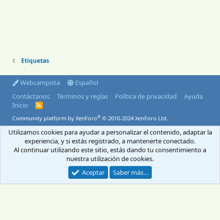
Etiquetas
Webcampista
Español
Contáctanos
Términos y reglas
Política de privacidad
Ayuda
Inicio
R
S
®
Community platform by XenForo
© 2010-2024 XenForo Ltd.
S
Utilizamos cookies para ayudar a personalizar el contenido, adaptar la
© 2004-2026 Webcampista.com
experiencia, y si estás registrado, a mantenerte conectado.
Al continuar utilizando este sitio, estás dando tu consentimiento a
Envíanos un email
Menú profesionales
nuestra utilización de cookies.
Aviso Legal
Política de cookies
Política de privacidad
Aceptar
Saber más…