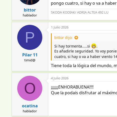
pongo cuatro, si hay o va a haber v
bittor
SKODA KODIAK/ ADRIA ALTEA 492 LU
hablador
1 Julio 2026
P
bittor dijo:
Si hay tormenta.....si
.
Es añadirle seguridad. Yo voy ponie
Pilar 11
cuatro, si hay o va a haber viento 14
timid@
Tiene toda la lógica del mundo, m
4 Julio 2026
O
¡¡¡¡¡¡¡ENHORABUENA!!!!
Que la podais disfrutar al máximo
ocatina
hablador