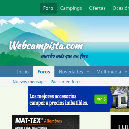
Foro
Campings
Ofertas
Ocasió
Webcampista
Webcampista.com
mucho más que un foro
Inicio
Foros
Novedades
Multimedia
Nuevos mensajes
Buscar en foros