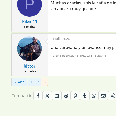
P
c
Muchas gracias, sois la caña de
i
Un abrazo muy grande
o
n
e
Pilar 11
s
timid@
:
21 Julio 2026
Una caravana y un avance muy pr
SKODA KODIAK/ ADRIA ALTEA 492 LU
bittor
hablador
Ant.
1
2
3
Compartir: