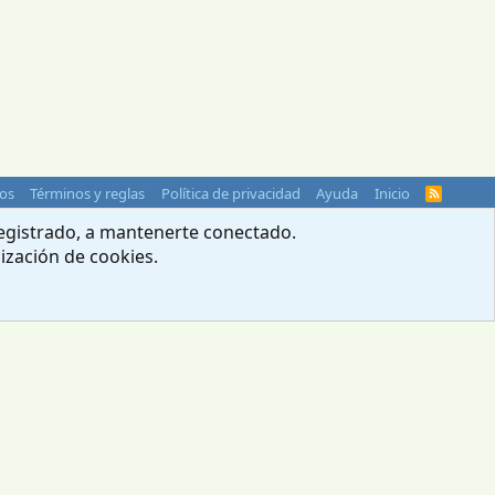
os
Términos y reglas
Política de privacidad
Ayuda
Inicio
R
S
S
 registrado, a mantenerte conectado.
lización de cookies.
© 2004-2026 Webcampista.com
Menú profesionales
Política de cookies