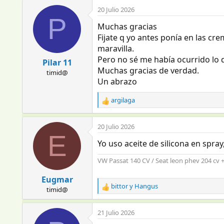
a
20 Julio 2026
c
P
c
Muchas gracias
i
Fijate q yo antes ponía en las cre
o
maravilla.
n
Pero no sé me había ocurrido lo de
e
Pilar 11
s
Muchas gracias de verdad.
timid@
:
Un abrazo
argilaga
R
e
a
20 Julio 2026
c
E
c
Yo uso aceite de silicona en spray
i
o
VW Passat 140 CV / Seat leon phev 204 cv 
n
e
Eugmar
s
bittor
y
Hangus
timid@
R
:
e
a
21 Julio 2026
c