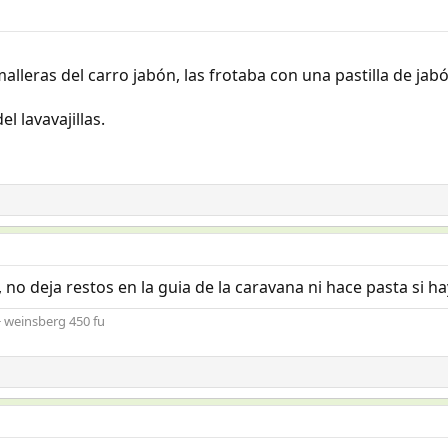
malleras del carro jabón, las frotaba con una pastilla de ja
l lavavajillas.
, no deja restos en la guia de la caravana ni hace pasta si h
+ weinsberg 450 fu