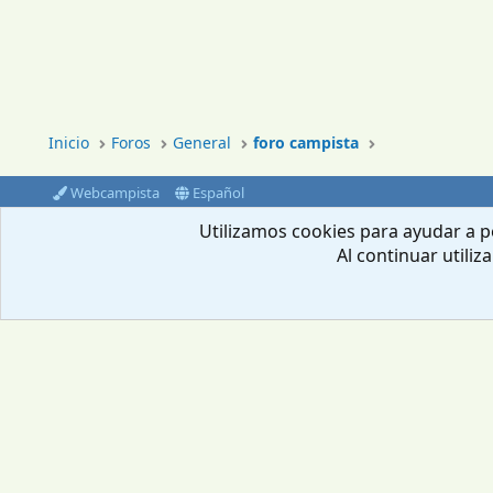
Inicio
Foros
General
foro campista
Webcampista
Español
®
Community platform by XenForo
© 2010-2024 XenForo Ltd.
Utilizamos cookies para ayudar a pe
Al continuar utiliz
Envíanos un email
Aviso Legal
Política de privacidad