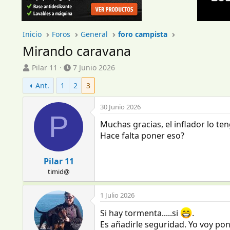
Inicio
Foros
General
foro campista
Mirando caravana
I
F
Pilar 11
7 Junio 2026
n
e
Ant.
1
2
3
i
c
c
h
i
a
30 Junio 2026
P
a
d
Muchas gracias, el inflador lo te
d
e
Hace falta poner eso?
o
i
r
n
d
i
Pilar 11
e
c
timid@
l
i
t
o
e
1 Julio 2026
m
Si hay tormenta.....si
.
a
Es añadirle seguridad. Yo voy pon