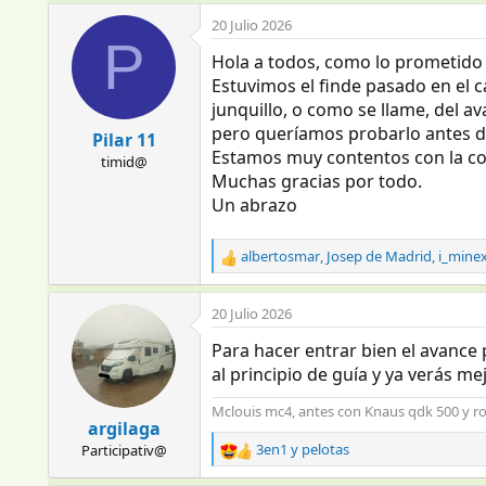
20 Julio 2026
P
Hola a todos, como lo prometido 
Estuvimos el finde pasado en el c
junquillo, o como se llame, del 
pero queríamos probarlo antes d
Pilar 11
Estamos muy contentos con la co
timid@
Muchas gracias por todo.
Un abrazo
albertosmar
,
Josep de Madrid
,
i_mine
R
e
a
20 Julio 2026
c
c
Para hacer entrar bien el avance 
i
al principio de guía y ya verás me
o
n
Mclouis mc4, antes con Knaus qdk 500 y ro
e
argilaga
s
3en1
y
pelotas
Participativ@
R
:
e