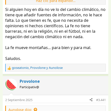
Haz clic para expandir...
creer en el cambio climático. Si eso aún no lo ves, añade
alguna fuente de información a las que ya tengas.
Si alguien hoy en día no ve lo del cambio climático, no
tiene que añadir fuentes de información, no le hace
falta. Lo que tienen es fe, que no necesita de
opiniones ni hechos científicos. La fe no tiene
barreras, ni en la religión, ni en el fútbol, ni en la
negación del cambio climático ni en nada.
La fe mueve montañas... para bien y para mal.
Saludos.
goseatonio
,
Provolone
y
Aunolose
R
e
a
Provolone
c
Participativ@
c
i
o
2 Septiembre 2025
#3.441
n
e
Aunolose dijo:
s