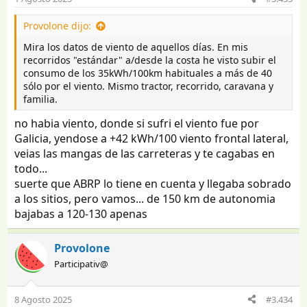
La siguiente ruta es muy parecida hasta el Ionity ZGZ,
misma ruta y como ves menos consumo
Provolone dijo:
fijate que sali de Lleida con 80% y llegue con 11% y con
Mira los datos de viento de aquellos días. En mis
la Cjoy fue peor, 94% y llegar con 16%!!!
recorridos "estándar" a/desde la costa he visto subir el
69% vs 76 y son son 7km y encima mas rapido con la
consumo de los 35kWh/100km habituales a más de 40
SunRoller
sólo por el viento. Mismo tractor, recorrido, caravana y
y la SunRoller renia 2.5m de ancho por los 2 metros de
familia.
algo vs los 2.1x 2 metros de la CJOY, pesando la CJOY
200 Kg aprox mas que la otra
no habia viento, donde si sufri el viento fue por
Galicia, yendose a +42 kWh/100 viento frontal lateral,
SunRoller
veias las mangas de las carreteras y te cagabas en
todo...
Ver el archivos adjunto 4151603
suerte que ABRP lo tiene en cuenta y llegaba sobrado
CJoy
a los sitios, pero vamos... de 150 km de autonomia
Ver el archivos adjunto 4151602
bajabas a 120-130 apenas
Provolone
Participativ@
8 Agosto 2025
#3.434