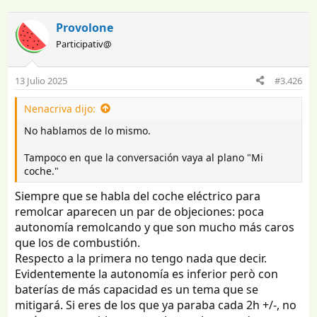
n
e
i
c
Provolone
c
h
Participativ@
i
a
a
d
d
e
13 Julio 2025
#3.426
o
i
r
n
Nenacriva dijo:
d
i
e
c
No hablamos de lo mismo.
l
i
t
o
Tampoco en que la conversación vaya al plano "Mi
e
coche."
m
Siempre que se habla del coche eléctrico para
a
remolcar aparecen un par de objeciones: poca
autonomía remolcando y que son mucho más caros
que los de combustión.
Respecto a la primera no tengo nada que decir.
Evidentemente la autonomía es inferior però con
baterías de más capacidad es un tema que se
mitigará. Si eres de los que ya paraba cada 2h +/-, no