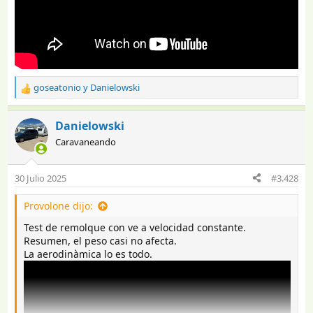
goseatonio
y
Danielowski
R
e
a
Danielowski
c
Caravaneando
c
i
o
30 Julio 2025
#3.428
n
e
Provolone dijo:
s
:
Test de remolque con ve a velocidad constante.
Resumen, el peso casi no afecta.
La aerodinàmica lo es todo.