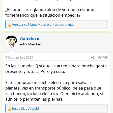
¿Estamos arreglando algo de verdad o estamos
fomentando que la situacion empeore?
Versyano
,
Filato
,
Motero
y 1 persona más
R
e
a
Aunolose
c
Adict Member
c
i
o
4 Septiembre 2025
#3.446
n
e
En las ciudades () sí que se arregla para mucha gente
s
presente y futura. Pero ya está.
:
Si te compras un coche eléctrico para salvar el
planeta, ves en transporte público, pelea para que
sea bueno, incluso eléctrico. O en bici y andando, si
aún te lo permiten las piernas.
Josep M.
y
AngelG
R