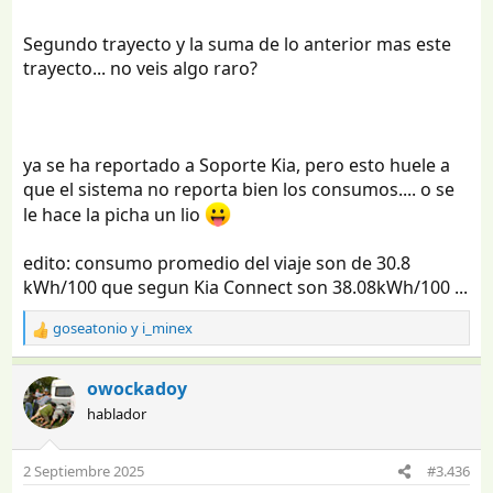
Segundo trayecto y la suma de lo anterior mas este
trayecto... no veis algo raro?
ya se ha reportado a Soporte Kia, pero esto huele a
que el sistema no reporta bien los consumos.... o se
le hace la picha un lio
edito: consumo promedio del viaje son de 30.8
kWh/100 que segun Kia Connect son 38.08kWh/100 ...
goseatonio
y
i_minex
R
e
a
owockadoy
c
hablador
c
i
o
2 Septiembre 2025
#3.436
n