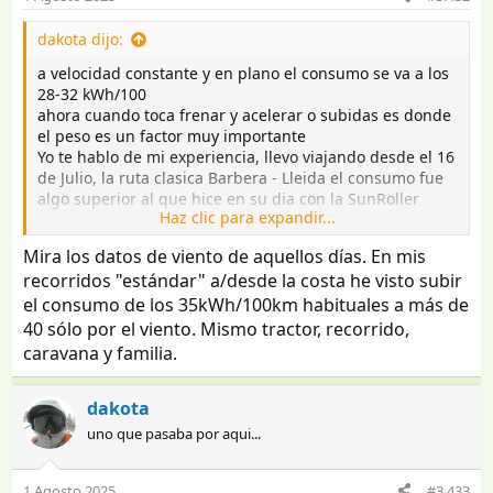
dakota dijo:
a velocidad constante y en plano el consumo se va a los
28-32 kWh/100
ahora cuando toca frenar y acelerar o subidas es donde
el peso es un factor muy importante
Yo te hablo de mi experiencia, llevo viajando desde el 16
de Julio, la ruta clasica Barbera - Lleida el consumo fue
algo superior al que hice en su dia con la SunRoller
Haz clic para expandir...
es mas, creo que puedo buscarlos,ABRP guardo los
registros al tener el premium
Mira los datos de viento de aquellos días. En mis
recorridos "estándar" a/desde la costa he visto subir
Mayo 2024 hice Bcn - Llanes con la SunRoller
el consumo de los 35kWh/100km habituales a más de
voy a buscar la ruta Barbera - VilaSana (cargador de
IONITY donde hice parada)
40 sólo por el viento. Mismo tractor, recorrido,
Ver el archivos adjunto 4151600
caravana y familia.
Bueno el masmon de ABRP no conto la parada en
VilaSana y si hasta el cargador de lleida que son 28 km
dakota
mas pero como veras aunque pone algo mas de
velocidad media el consumo es algo mas alto
uno que pasaba por aqui...
Ver el archivos adjunto 4151601
1 Agosto 2025
#3.433