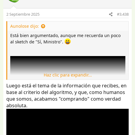
i
o
2 Septiembre 2025
#3.438
n
e
Aunolose dijo:
s
:
Está bien argumentado, aunque me recuerda un poco
al sketch de "Sí, Ministro".
Haz clic para expandir...
Luego está el tema de la información que recibes, en
base al criterio del algoritmo, y que, como humanos
que somos, acabamos "comprando" como verdad
absoluta.