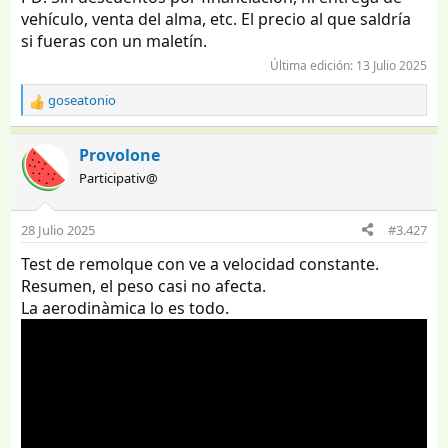
vehículo, venta del alma, etc. El precio al que saldría
si fueras con un maletín.
Última edición:
13 Julio 2025
goseatonio
R
e
a
Provolone
c
Participativ@
c
i
o
28 Julio 2025
#3.427
n
e
Test de remolque con ve a velocidad constante.
s
Resumen, el peso casi no afecta.
:
La aerodinàmica lo es todo.