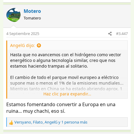
e
a
Motero
c
Tomatero
c
i
o
4 Septiembre 2025
#3.447
n
e
AngelG dijo:
s
:
Hasta que no avancemos con el hidrógeno como vector
energético o alguna tecnología similar, creo que nos
estamos haciendo trampas al solitario.
El cambio de todo el parque movil europeo a eléctrico
supone mas o menos el 1% de la emisiones mundiales...
Mientras tanto en China se ha estado abriendo aprox. 1
Haz clic para expandir...
central electrica de combustible fosil por semana en
estos ultimos años y las emisiones de CO2 de cada
Estamos fomentando convertir a Europa en una
central termica equivale a la contaminacion de mas de 3
ruina... muy chachi, eso sí.
millones de coches de uso particular (que se dice
pronto).
Versyano
,
Filato
,
AngelG
y 1 persona más
R
¿Estamos arreglando algo de verdad o estamos
e