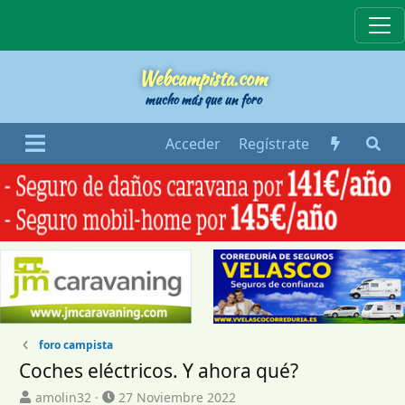
Webcampista
Webcampista.com
mucho más que un foro
Acceder
Regístrate
foro campista
Coches eléctricos. Y ahora qué?
I
F
amolin32
27 Noviembre 2022