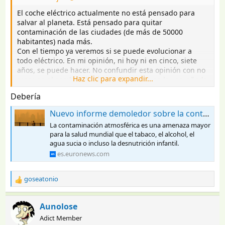
:
El coche eléctrico actualmente no está pensado para
salvar al planeta. Está pensado para quitar
contaminación de las ciudades (de más de 50000
habitantes) nada más.
Con el tiempo ya veremos si se puede evolucionar a
todo eléctrico. En mi opinión, ni hoy ni en cinco, siete
años, se puede hacer. No confundir esta opinión con no
Haz clic para expandir...
creer en el cambio climático. Si eso aún no lo ves, añade
alguna fuente de información a las que ya tengas.
Debería
Nuevo informe demoledor sobre la contaminación atmosférica
La contaminación atmosférica es una amenaza mayor
para la salud mundial que el tabaco, el alcohol, el
agua sucia o incluso la desnutrición infantil.
es.euronews.com
goseatonio
R
e
a
Aunolose
c
Adict Member
c