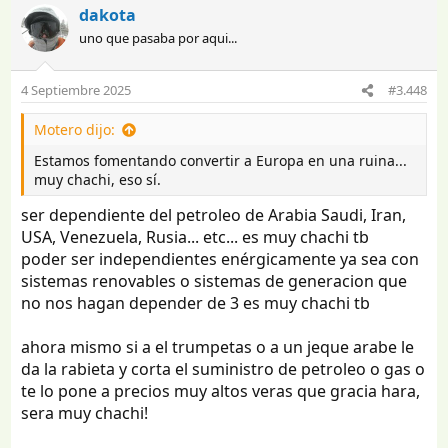
fomentando que la situacion empeore?
a
dakota
c
uno que pasaba por aqui...
c
i
o
4 Septiembre 2025
#3.448
n
e
Motero dijo:
s
:
Estamos fomentando convertir a Europa en una ruina...
muy chachi, eso sí.
ser dependiente del petroleo de Arabia Saudi, Iran,
USA, Venezuela, Rusia... etc... es muy chachi tb
poder ser independientes enérgicamente ya sea con
sistemas renovables o sistemas de generacion que
no nos hagan depender de 3 es muy chachi tb
ahora mismo si a el trumpetas o a un jeque arabe le
da la rabieta y corta el suministro de petroleo o gas o
te lo pone a precios muy altos veras que gracia hara,
sera muy chachi!