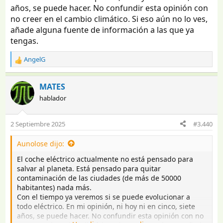
años, se puede hacer. No confundir esta opinión con
no creer en el cambio climático. Si eso aún no lo ves,
añade alguna fuente de información a las que ya
tengas.
AngelG
R
e
a
MATES
c
hablador
c
i
o
2 Septiembre 2025
#3.440
n
e
Aunolose dijo:
s
:
El coche eléctrico actualmente no está pensado para
salvar al planeta. Está pensado para quitar
contaminación de las ciudades (de más de 50000
habitantes) nada más.
Con el tiempo ya veremos si se puede evolucionar a
todo eléctrico. En mi opinión, ni hoy ni en cinco, siete
años, se puede hacer. No confundir esta opinión con no