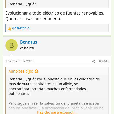
:
Debería... ¿qué?
Evolucionar a todo eléctrico de fuentes renovables.
Quemar cosas no ser bueno.
goseatonio
R
e
a
Benatus
B
c
calladit@
c
i
o
3 Septiembre 2025
#3.444
n
e
Aunolose dijo:
s
:
Debería... ¿qué? Por supuesto que en las ciudades de
más de 50000 habitantes es un alivio, se
ahorrarán/ahorrarían muchas enfermedades
pulmonares.
Pero sigue sin ser la salvación del planeta. ¿se acaba
con los plásticos? ¿la producción del propio vehículo no
Haz clic para expandir...
contamina?