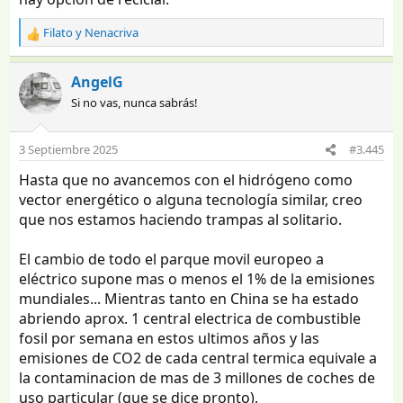
Filato
y
Nenacriva
R
e
a
AngelG
c
Si no vas, nunca sabrás!
c
i
o
3 Septiembre 2025
#3.445
n
e
Hasta que no avancemos con el hidrógeno como
s
vector energético o alguna tecnología similar, creo
:
que nos estamos haciendo trampas al solitario.
El cambio de todo el parque movil europeo a
eléctrico supone mas o menos el 1% de la emisiones
mundiales... Mientras tanto en China se ha estado
abriendo aprox. 1 central electrica de combustible
fosil por semana en estos ultimos años y las
emisiones de CO2 de cada central termica equivale a
la contaminacion de mas de 3 millones de coches de
uso particular (que se dice pronto).