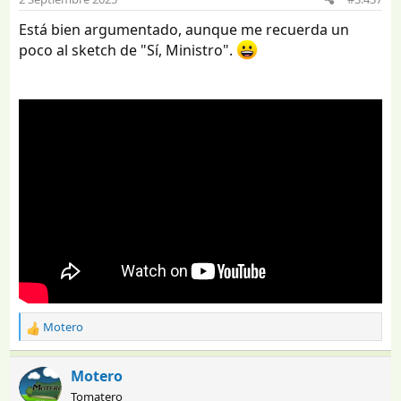
n
e
Está bien argumentado, aunque me recuerda un
s
poco al sketch de "Sí, Ministro".
:
Motero
R
e
a
Motero
c
Tomatero
c