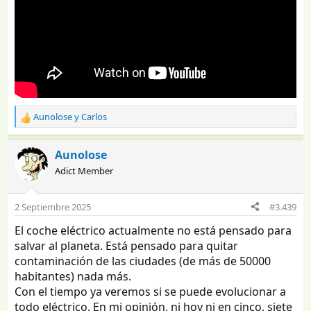
Aunolose
y
Carlos
R
e
a
Aunolose
c
Adict Member
c
i
o
2 Septiembre 2025
#3.439
n
e
El coche eléctrico actualmente no está pensado para
s
salvar al planeta. Está pensado para quitar
:
contaminación de las ciudades (de más de 50000
habitantes) nada más.
Con el tiempo ya veremos si se puede evolucionar a
todo eléctrico. En mi opinión, ni hoy ni en cinco, siete