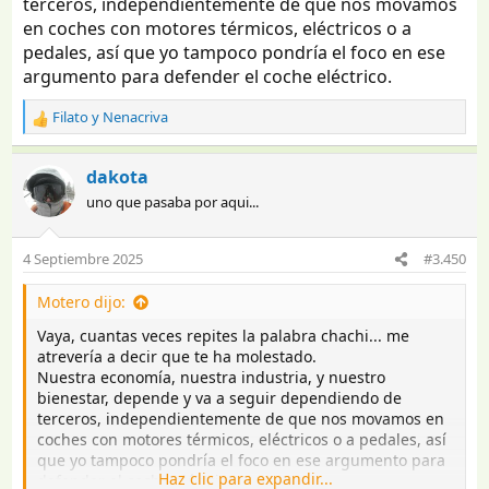
terceros, independientemente de que nos movamos
en coches con motores térmicos, eléctricos o a
pedales, así que yo tampoco pondría el foco en ese
argumento para defender el coche eléctrico.
Filato
y
Nenacriva
R
e
a
dakota
c
uno que pasaba por aqui...
c
i
o
4 Septiembre 2025
#3.450
n
e
Motero dijo:
s
:
Vaya, cuantas veces repites la palabra chachi... me
atrevería a decir que te ha molestado.
Nuestra economía, nuestra industria, y nuestro
bienestar, depende y va a seguir dependiendo de
terceros, independientemente de que nos movamos en
coches con motores térmicos, eléctricos o a pedales, así
que yo tampoco pondría el foco en ese argumento para
Haz clic para expandir...
defender el coche eléctrico.