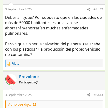
i
o
3 Septiembre 2025
#3.442
n
e
Debería... ¿qué? Por supuesto que en las ciudades de
s
más de 50000 habitantes es un alivio, se
:
ahorrarán/ahorrarían muchas enfermedades
pulmonares.
Pero sigue sin ser la salvación del planeta. ¿se acaba
con los plásticos? ¿la producción del propio vehículo
no contamina?
Filato
R
e
a
Provolone
c
Participativ@
c
i
o
3 Septiembre 2025
#3.443
n
e
Aunolose dijo:
s