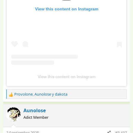
View this content on Instagram
View this content on Instagram
Provolone
,
Aunolose
y
dakota
R
e
a
Aunolose
c
Adict Member
c
i
o
2 Septiembre 2025
#3.437