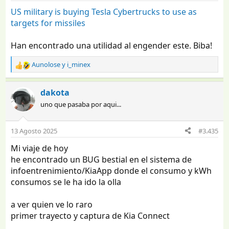
US military is buying Tesla Cybertrucks to use as
targets for missiles
Han encontrado una utilidad al engender este. Biba!
Aunolose
y
i_minex
R
e
a
dakota
c
uno que pasaba por aqui...
c
i
o
13 Agosto 2025
#3.435
n
e
Mi viaje de hoy
s
he encontrado un BUG bestial en el sistema de
:
infoentrenimiento/KiaApp donde el consumo y kWh
consumos se le ha ido la olla
a ver quien ve lo raro
primer trayecto y captura de Kia Connect