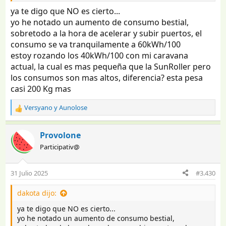
ya te digo que NO es cierto...
yo he notado un aumento de consumo bestial,
sobretodo a la hora de acelerar y subir puertos, el
consumo se va tranquilamente a 60kWh/100
estoy rozando los 40kWh/100 con mi caravana
actual, la cual es mas pequeña que la SunRoller pero
los consumos son mas altos, diferencia? esta pesa
casi 200 Kg mas
Versyano
y
Aunolose
R
e
a
Provolone
c
Participativ@
c
i
o
31 Julio 2025
#3.430
n
e
dakota dijo:
s
:
ya te digo que NO es cierto...
yo he notado un aumento de consumo bestial,