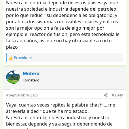
Nuestra economia depende de estos paises, ya que
nuestra sociedad e industria depende del petroleo,
por lo que reducir su dependencia es obligatorio, y
por ahora los sistemas renovables solares y eolicos
son la mejor opcion a falta de algo mejor, por
ejemplo el reactor de fusion, pero esta tecnologia le
falta aun años, asi que no hay otra viable a corto
plazo
Provolone
R
e
a
Motero
c
Tomatero
c
i
o
4 Septiembre 2025
#3.449
n
e
Vaya, cuantas veces repites la palabra chachi... me
s
atrevería a decir que te ha molestado.
:
Nuestra economía, nuestra industria, y nuestro
bienestar, depende y va a seguir dependiendo de