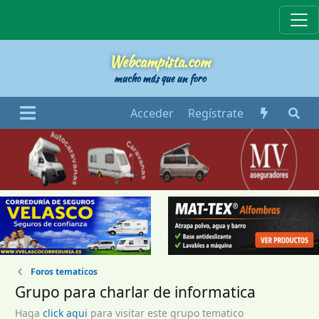
Webcampista
Webcampista.com
mucho más que un foro
Acceder
Regístrate
Foros tematicos
Grupo para charlar de informatica
Haga
click aqui
para visitar este grupo tematico