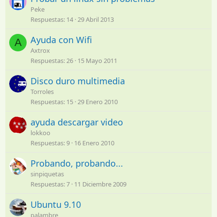
Peke
Respuestas
14
29 Abril 2013
Ayuda con Wifi
A
Axtrox
Respuestas
26
15 Mayo 2011
Disco duro multimedia
Torroles
Respuestas
15
29 Enero 2010
ayuda descargar video
lokkoo
Respuestas
9
16 Enero 2010
Probando, probando...
sinpiquetas
Respuestas
7
11 Diciembre 2009
Ubuntu 9.10
palambre