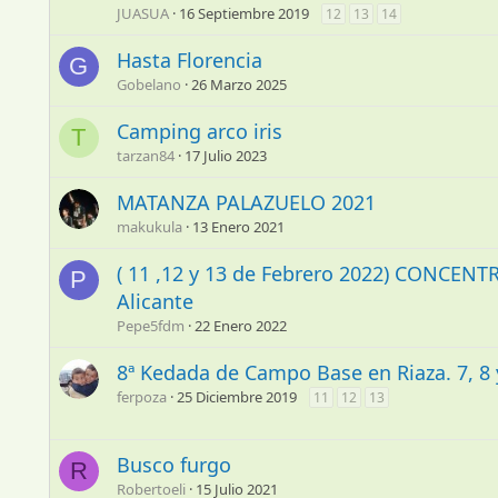
JUASUA
16 Septiembre 2019
12
13
14
Hasta Florencia
G
Gobelano
26 Marzo 2025
Camping arco iris
T
tarzan84
17 Julio 2023
MATANZA PALAZUELO 2021
makukula
13 Enero 2021
( 11 ,12 y 13 de Febrero 2022) CONCE
P
Alicante
Pepe5fdm
22 Enero 2022
8ª Kedada de Campo Base en Riaza. 7, 8 
ferpoza
25 Diciembre 2019
11
12
13
Busco furgo
R
Robertoeli
15 Julio 2021