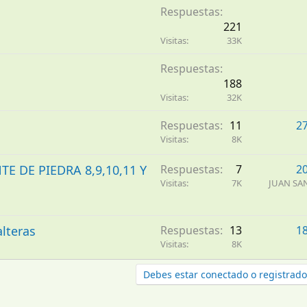
Respuestas
221
Visitas
33K
Respuestas
188
Visitas
32K
Respuestas
11
2
Visitas
8K
 DE PIEDRA 8,9,10,11 Y
Respuestas
7
2
Visitas
7K
JUAN SA
alteras
Respuestas
13
1
Visitas
8K
Debes estar conectado o registrado