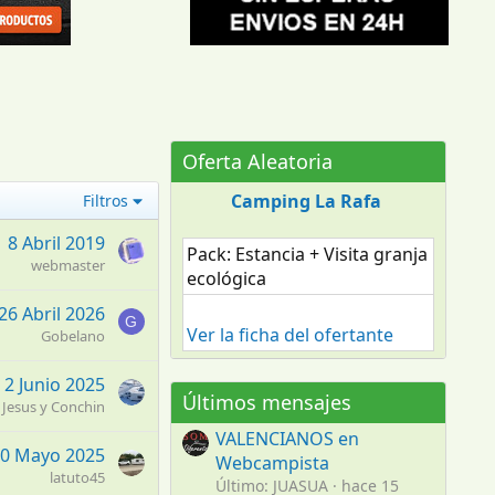
Oferta Aleatoria
Camping La Rafa
Filtros
8 Abril 2019
Pack: Estancia + Visita granja
webmaster
ecológica
26 Abril 2026
G
Ver la ficha del ofertante
Gobelano
2 Junio 2025
Últimos mensajes
Jesus y Conchin
VALENCIANOS en
0 Mayo 2025
Webcampista
latuto45
Último: JUASUA
hace 15