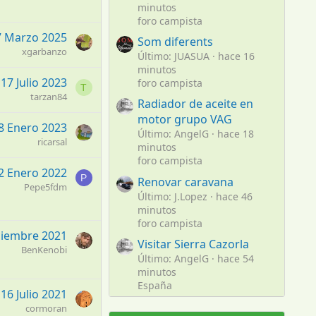
minutos
foro campista
7 Marzo 2025
Som diferents
xgarbanzo
Último: JUASUA
hace 16
minutos
17 Julio 2023
foro campista
T
tarzan84
Radiador de aceite en
motor grupo VAG
8 Enero 2023
Último: AngelG
hace 18
ricarsal
minutos
foro campista
2 Enero 2022
P
Renovar caravana
Pepe5fdm
Último: J.Lopez
hace 46
minutos
foro campista
ciembre 2021
Visitar Sierra Cazorla
BenKenobi
Último: AngelG
hace 54
minutos
España
16 Julio 2021
cormoran