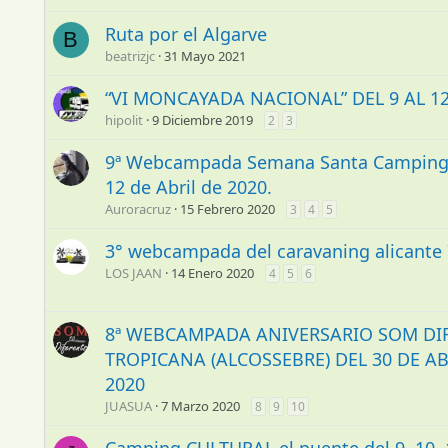
Ruta por el Algarve
B
beatrizjc
31 Mayo 2021
“VI MONCAYADA NACIONAL” DEL 9 AL 12 
hipolit
9 Diciembre 2019
2
3
9ª Webcampada Semana Santa Camping "L
12 de Abril de 2020.
Auroracruz
15 Febrero 2020
3
4
5
3° webcampada del caravaning alicante 7
LOS JAAN
14 Enero 2020
4
5
6
8ª WEBCAMPADA ANIVERSARIO SOM DI
TROPICANA (ALCOSSEBRE) DEL 30 DE AB
2020
JUASUA
7 Marzo 2020
8
9
10