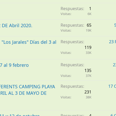
Respuestas
1
Visitas
6K
DE Abril 2020.
Respuestas
65
Visitas
19K
os Jarales" Días del 3 al
Respuestas
23 
119
Visitas
33K
 al 9 febrero
Respuestas
2
135
Visitas
37K
FERENTS CAMPING PLAYA
Respuestas
17 
231
RIL AL 3 DE MAYO DE
Visitas
38K
Respuestas
4
6 