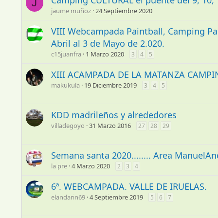
Camping CULTURAL el puente del 9, 10, 1
J
jaume muñoz
24 Septiembre 2020
VIII Webcampada Paintball, Camping Pal
Abril al 3 de Mayo de 2.020.
c15juanfra
1 Marzo 2020
3
4
5
XIII ACAMPADA DE LA MATANZA CAMPI
makukula
19 Diciembre 2019
3
4
5
KDD madrileños y alrededores
villadegoyo
31 Marzo 2016
27
28
29
Semana santa 2020........ Area ManuelAn
la pre
4 Marzo 2020
2
3
4
6ª. WEBCAMPADA. VALLE DE IRUELAS.
elandarin69
4 Septiembre 2019
5
6
7