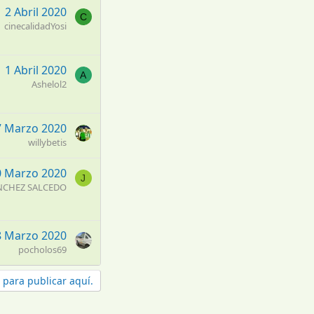
2 Abril 2020
C
cinecalidadYosi
1 Abril 2020
A
Ashelol2
7 Marzo 2020
willybetis
0 Marzo 2020
J
NCHEZ SALCEDO
8 Marzo 2020
pocholos69
 para publicar aquí.