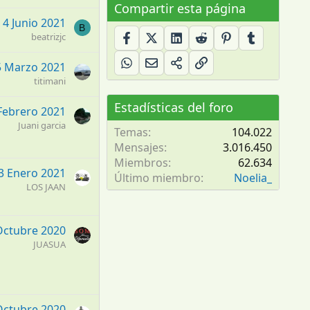
Compartir esta página
4 Junio 2021
B
beatrizjc
5 Marzo 2021
titimani
Estadísticas del foro
Febrero 2021
Juani garcia
Temas
104.022
Mensajes
3.016.450
Miembros
62.634
3 Enero 2021
Último miembro
Noelia_
LOS JAAN
Octubre 2020
JUASUA
Octubre 2020