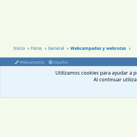
Inicio
Foros
General
Webcampadas y webrutas
Webcampista
Español
®
Community platform by XenForo
© 2010-2024 XenForo Ltd.
Utilizamos cookies para ayudar a pe
Al continuar utiliz
Envíanos un email
Aviso Legal
Política de privacidad