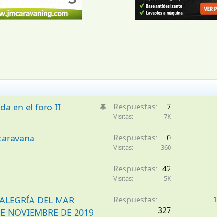
A
 en el foro II
Respuestas
7
n
Visitas
7K
c
 caravana
Respuestas
0
l
Visitas
360
a
d
Respuestas
42
o
Visitas
5K
ALEGRÍA DEL MAR
Respuestas
1
327
DE NOVIEMBRE DE 2019