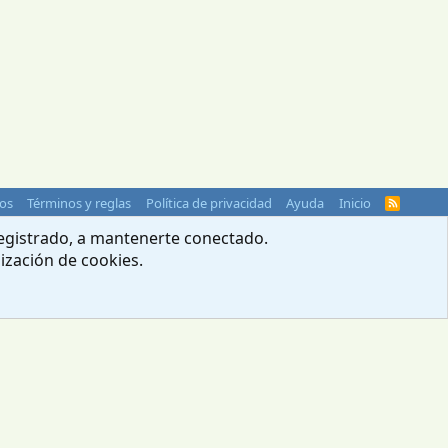
os
Términos y reglas
Política de privacidad
Ayuda
Inicio
R
S
S
 registrado, a mantenerte conectado.
lización de cookies.
© 2004-2026 Webcampista.com
Menú profesionales
Política de cookies