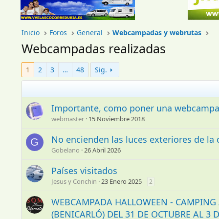
Inicio
Foros
General
Webcampadas y webrutas
Webcampadas realizadas
1
2
3
…
48
Sig.
Importante, como poner una webcampada
webmaster
15 Noviembre 2018
No encienden las luces exteriores de la
G
Gobelano
26 Abril 2026
Países visitados
Jesus y Conchin
23 Enero 2025
2
WEBCAMPADA HALLOWEEN - CAMPING 
(BENICARLÓ) DEL 31 DE OCTUBRE AL 3 