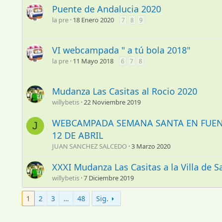
Puente de Andalucia 2020
la pre
18 Enero 2020
7
8
9
VI webcampada " a tú bola 2018"
la pre
11 Mayo 2018
6
7
8
Mudanza Las Casitas al Rocio 2020
willybetis
22 Noviembre 2019
WEBCAMPADA SEMANA SANTA EN FUENTE
J
12 DE ABRIL
JUAN SANCHEZ SALCEDO
3 Marzo 2020
XXXI Mudanza Las Casitas a la Villa de S
willybetis
7 Diciembre 2019
1
2
3
…
48
Sig.